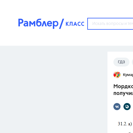
?
ГДЗ
Популярные тем
Кума
ГДЗ
67571
ответ
Мордков
ЕГЭ
получи
3273
ответа
ОГЭ
3460
ответов
ФИПИ
30
ответов