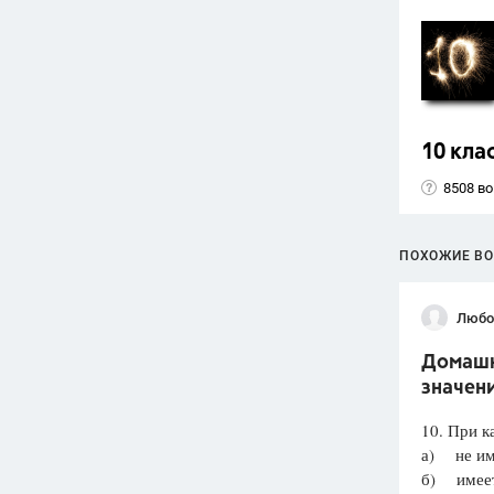
10 кла
8508 в
ПОХОЖИЕ В
Любо
Домашня
значени
10. При к
а) не им
б) имеет 