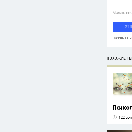
Можно вве
ОТ
Нажимая кн
ПОХОЖИЕ Т
Психо
122 во