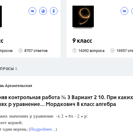
сс
9 класс
опросов
8707 ответов
16392 вопроса
16957 от
ОПРОСЫ
5
вь Архангельская
я контрольная работа № 3 Вариант 2 10. При каки
ях р уравнение... Мордкович 8 класс алгебра
аких значениях р уравнение -х 2 + 6х - 2 = р:
еет корней;
один корень; (
Подробнее...
)