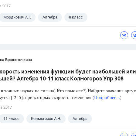
я 2017
Мордкович А.Г.
Алгебра
8 класс
ана Брюнеточкина
скорость изменения функции будет наибольшей или
ьшей? Алгебра 10-11 класс Колмогоров Упр 308
в точных науках не сильна) Кто поможет?) Найдите значения аргу
утка [-2; 5], при которых скорость изменения (
Подробнее...
)
та 2017
11 класс
Колмогоров А.Н.
Алгебра