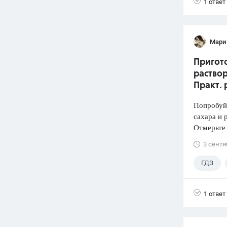
1 ответ
Мари
Пригото
раствор
Практ. 
Попробуй
сахара и 
Отмерьте
3 сентя
ГДЗ
1 ответ