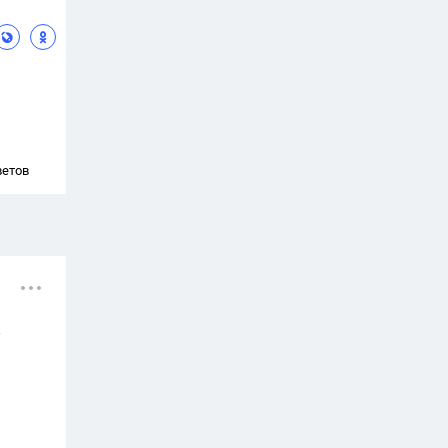
ветов
х