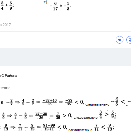
Цветков Л. А.
Психология
а 2017
Отношения,
Любовь,
Красота,
Во
ПОКАЗАТЬ ВСЕ
 С Района
шение