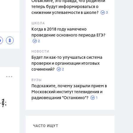
Объясните, это правда, что родители
теперь будут информироваться о
3
снижении успеваемости в школе?
ШКОЛА
спитание
Когда в 2018 году намечено
проведение основного периода ЕГЭ?
2
НОВОСТИ
Будет ли как-то улучшаться система
проверки и организации итоговых
2
сочинений?
ВУЗЫ
Подскажите, почему закрыли прием в
Московский институт телевидения и
1
радиовещания "Останкино"?
ЧАСТО ИЩУТ