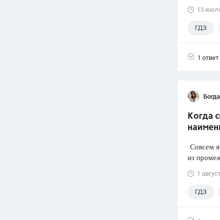
13 июл
ГДЗ
1 ответ
Богд
Когда 
наимен
Совсем я 
из промеж
1 авгус
ГДЗ