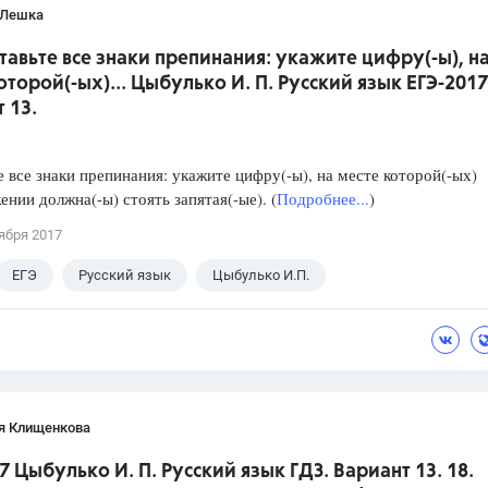
 Лешка
ставьте все знаки препинания: укажите цифру(-ы), н
оторой(-ых)... Цыбулько И. П. Русский язык ЕГЭ-2017
 13.
е все знаки препинания: укажите цифру(-ы), на месте которой(-ых)
ении должна(-ы) стоять запятая(-ые). (
Подробнее...
)
ября 2017
ЕГЭ
Русский язык
Цыбулько И.П.
я Клищенкова
7 Цыбулько И. П. Русский язык ГДЗ. Вариант 13. 18.