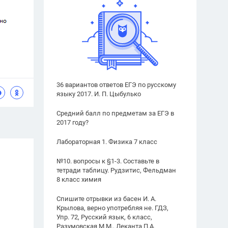
36 вариантов ответов ЕГЭ по русскому
языку 2017. И. П. Цыбулько
Средний балл по предметам за ЕГЭ в
2017 году?
Лабораторная 1. Физика 7 класс
№10. вопросы к §1-3. Составьте в
тетради таблицу. Рудзитис, Фельдман
8 класс химия
Спишите отрывки из басен И. А.
Крылова, верно употребляя не. ГДЗ,
Упр. 72, Русский язык, 6 класс,
Разумовская М.М., Леканта П.А.