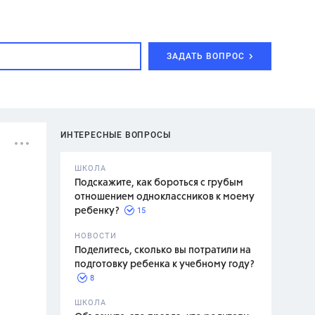
ЗАДАТЬ ВОПРОС
ИНТЕРЕСНЫЕ ВОПРОСЫ
ШКОЛА
Подскажите, как бороться с грубым
отношением одноклассников к моему
15
ребенку?
с,
7 класс,
НОВОСТИ
2 класс
Поделитесь, сколько вы потратили на
подготовку ребенка к учебному году?
8
.,
ШКОЛА
асян Л.С.,