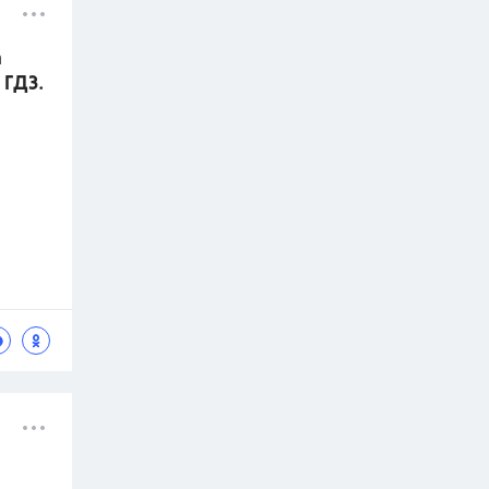
а
 ГДЗ.