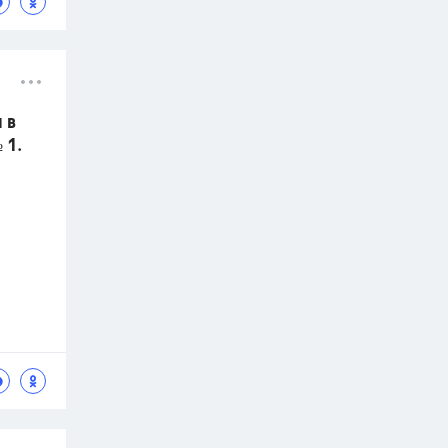
 в
 1.