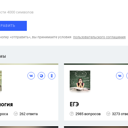
сти 4000 cимволов
ПРАВИТЬ
опку «отправить», вы принимаете условия
пользовательского соглашения
ЕМЫ
логия
ЕГЭ
проса
262 ответа
2985 вопросов
3273 отв