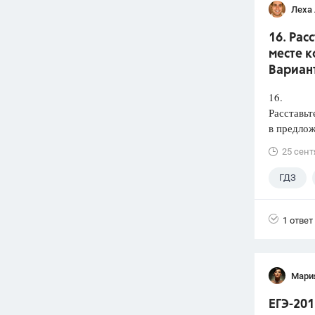
Леха
16. Рас
месте к
Вариант
16.
Расставьт
в предлож
25 сент
ГДЗ
1 ответ
Мари
ЕГЭ-201