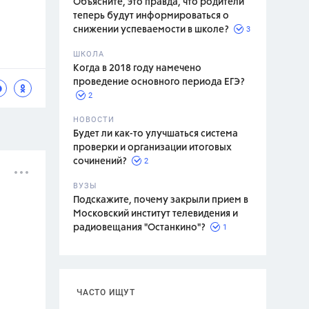
Объясните, это правда, что родители
теперь будут информироваться о
3
снижении успеваемости в школе?
ШКОЛА
спитание
Когда в 2018 году намечено
проведение основного периода ЕГЭ?
2
НОВОСТИ
Будет ли как-то улучшаться система
проверки и организации итоговых
2
сочинений?
ВУЗЫ
Подскажите, почему закрыли прием в
Московский институт телевидения и
1
радиовещания "Останкино"?
ЧАСТО ИЩУТ