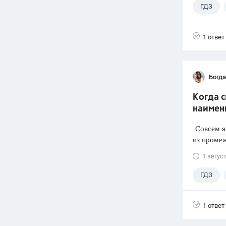
ГДЗ
1 ответ
Богд
Когда 
наимен
Совсем я 
из промеж
1 авгус
ГДЗ
1 ответ