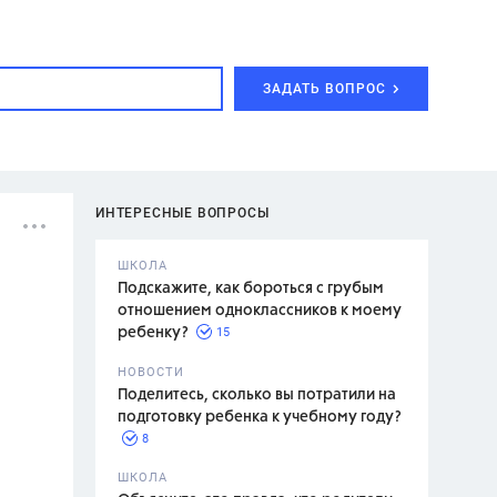
ЗАДАТЬ ВОПРОС
ИНТЕРЕСНЫЕ ВОПРОСЫ
ШКОЛА
Подскажите, как бороться с грубым
отношением одноклассников к моему
15
ребенку?
с,
7 класс,
НОВОСТИ
2 класс
Поделитесь, сколько вы потратили на
подготовку ребенка к учебному году?
8
.,
ШКОЛА
асян Л.С.,