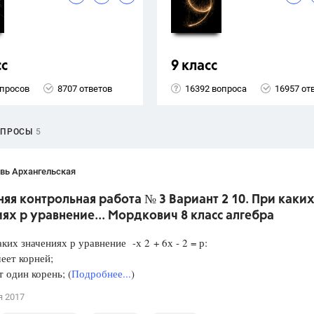
сс
9 класс
опросов
8707 ответов
16392 вопроса
16957 от
ОПРОСЫ
5
вь Архангельская
я контрольная работа № 3 Вариант 2 10. При каки
ях р уравнение... Мордкович 8 класс алгебра
аких значениях р уравнение -х 2 + 6х - 2 = р:
еет корней;
один корень; (
Подробнее...
)
я 2017