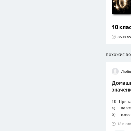
10 кла
8508 в
ПОХОЖИЕ В
Любо
Домашня
значени
10. При к
а) не им
б) имеет 
13 июл