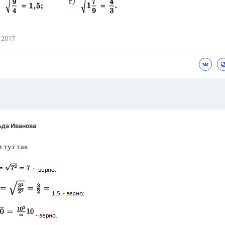
Цветков Л. А.
Психология
 2017
Отношения,
Любовь,
Красота,
Во
ПОКАЗАТЬ ВСЕ
ьда Иванова
 тут так