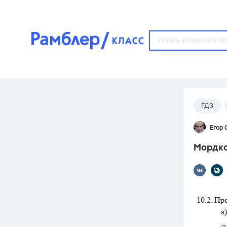
?
ГДЗ
Популярные тем
Егор 
ГДЗ
67571
ответ
Мордков
ЕГЭ
3273
ответа
ОГЭ
3460
ответов
ФИПИ
30
ответов