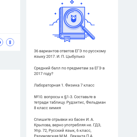
36 вариантов ответов ЕГЭ по русскому
языку 2017. И. П. Цыбулько
Средний балл по предметам за ЕГЭ в
2017 году?
Лабораторная 1. Физика 7 класс
№10. вопросы к §1-3. Составьте в
тетради таблицу. Рудзитис, Фельдман
8 класс химия
Спишите отрывки из басен И. А.
Крылова, верно употребляя не. ГДЗ,
Упр. 72, Русский язык, 6 класс,
Разумовская М.М., Леканта П.А.