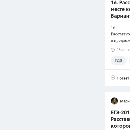
16. Рас
месте к
Вариант
16.
Расставьт
в предлож
25 сент
ГДЗ
1 ответ
Мари
ЕГЭ-201
Расстав
которой