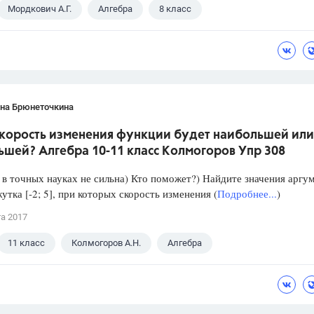
Мордкович А.Г.
Алгебра
8 класс
ана Брюнеточкина
скорость изменения функции будет наибольшей или
ьшей? Алгебра 10-11 класс Колмогоров Упр 308
в точных науках не сильна) Кто поможет?) Найдите значения аргу
утка [-2; 5], при которых скорость изменения (
Подробнее...
)
та 2017
11 класс
Колмогоров А.Н.
Алгебра