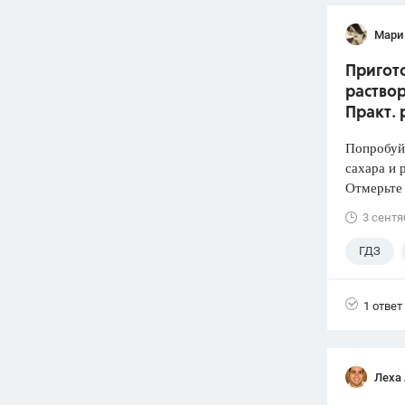
Мари
Пригото
раствор
Практ. 
Попробуй
сахара и 
Отмерьте
3 сентя
ГДЗ
1 ответ
Леха