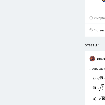
Вузы
1752
ответа
2 марта
Олимпиады
82
ответа
1 ответ
Spotlight
1551
ответ
ОТВЕТЫ
1
ГИА
280
ответов
Изол
проверяем