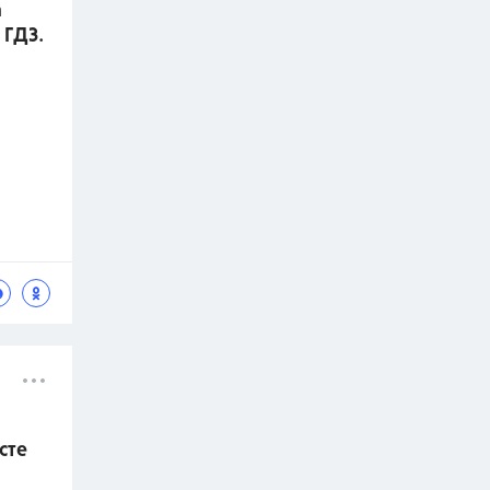
а
 ГДЗ.
сте