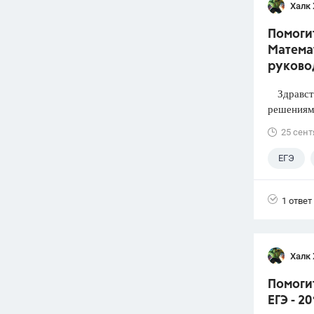
Халк 
Помогит
Математ
руково
Здравств
решениями
25 сент
ЕГЭ
1 ответ
Халк 
Помоги
ЕГЭ - 2