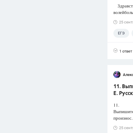
Здравств
волейболь
25 сент
ЕГЭ
1 ответ
Алек
11. Вып
Е. Русс
11.
Выпишите 
произнос.
25 сент