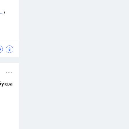
..
)
буква