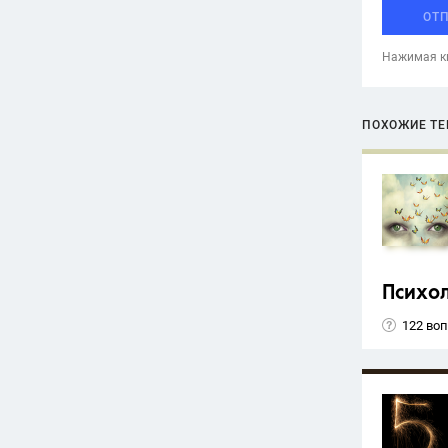
ОТ
Нажимая кн
ПОХОЖИЕ Т
Психо
122 во