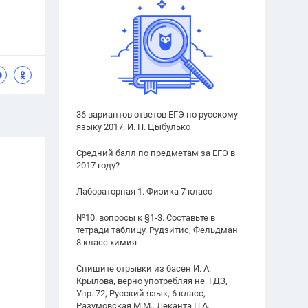
36 вариантов ответов ЕГЭ по русскому
языку 2017. И. П. Цыбулько
Средний балл по предметам за ЕГЭ в
2017 году?
Лабораторная 1. Физика 7 класс
№10. вопросы к §1-3. Составьте в
тетради таблицу. Рудзитис, Фельдман
8 класс химия
Спишите отрывки из басен И. А.
Крылова, верно употребляя не. ГДЗ,
Упр. 72, Русский язык, 6 класс,
Разумовская М.М., Леканта П.А.