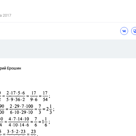
Цветков Л. А.
а 2017
Психология
Отношения,
Любовь,
Красота,
Во
ПОКАЗАТЬ ВСЕ
рий Ерошин