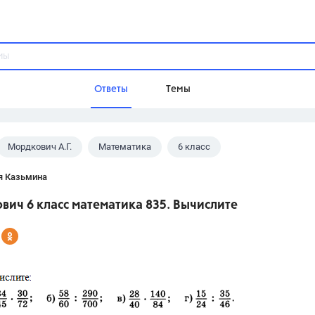
Ответы
Темы
Мордкович А.Г.
Математика
6 класс
ы
Домашнее задание
Русский язык,
Химия,
Геометрия,
я Казьмина
Обществознание,
Физика
ич 6 класс математика 835. Вычислите
Школа
9 класс,
8 класс,
11 класс,
10 клас
6 класс,
4 класс,
5 класс,
1 класс,
Учебники
Разумовская М.М.,
Габриелян О.С
Рудзитис Г.Е.,
Цыбулько И.П.,
Атан