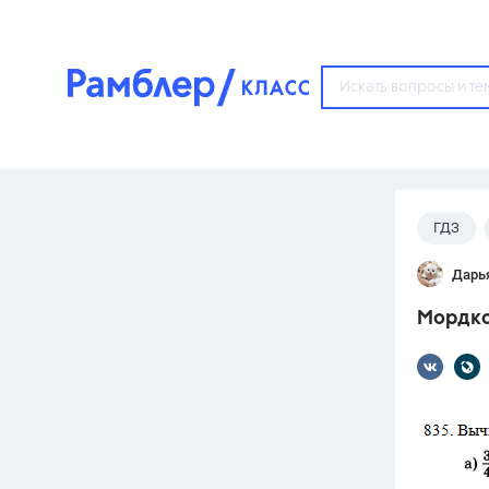
?
ГДЗ
Популярные тем
Дарь
ГДЗ
67571
ответ
Мордков
ЕГЭ
3273
ответа
ОГЭ
3460
ответов
ФИПИ
30
ответов