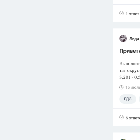
1 ответ
Лида
Привети
Выполнит
тат округ
3,281 ∙ 0,
15 июл
ГДЗ
6 ответ