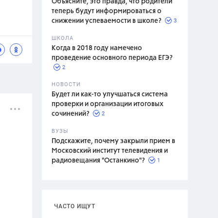
Объясните, это правда, что родители
теперь будут информироваться о
3
снижении успеваемости в школе?
ШКОЛА
спитание
Когда в 2018 году намечено
проведение основного периода ЕГЭ?
2
НОВОСТИ
Будет ли как-то улучшаться система
проверки и организации итоговых
2
сочинений?
ВУЗЫ
Подскажите, почему закрыли прием в
Московский институт телевидения и
1
радиовещания "Останкино"?
ЧАСТО ИЩУТ