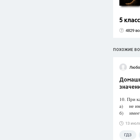
5 класс
4829 в
ПОХОЖИЕ В
Любо
Домашня
значени
10. При к
а) не им
б) имеет 
13 июл
ГДЗ