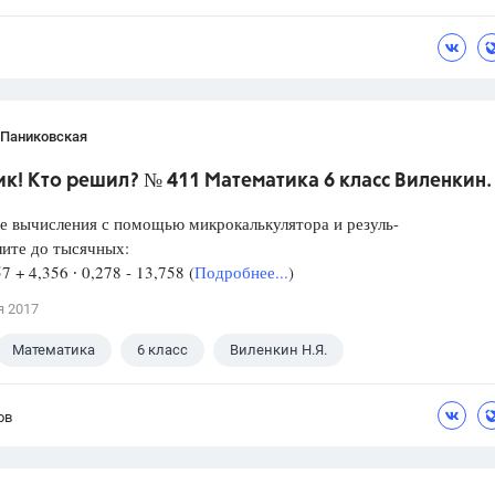
 Паниковская
к! Кто решил? № 411 Математика 6 класс Виленкин.
е вычисления с помощью микрокалькулятора и резуль-
лите до тысячных:
57 + 4,356 ∙ 0,278 - 13,758 (
Подробнее...
)
я 2017
Математика
6 класс
Виленкин Н.Я.
ов