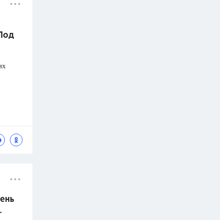
 Под
их
ень
.