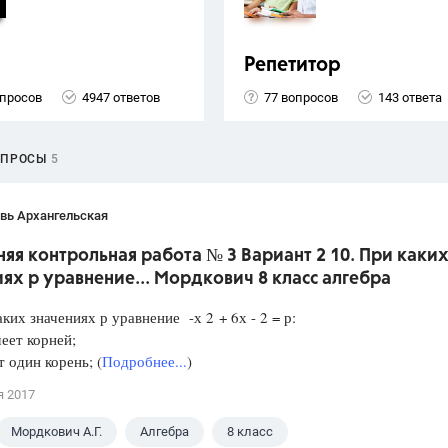
Репетитор
опросов
4947 ответов
77 вопросов
143 ответа
ОПРОСЫ
5
вь Архангельская
я контрольная работа № 3 Вариант 2 10. При каки
ях р уравнение... Мордкович 8 класс алгебра
аких значениях р уравнение -х 2 + 6х - 2 = р:
еет корней;
один корень; (
Подробнее...
)
я 2017
Мордкович А.Г.
Алгебра
8 класс