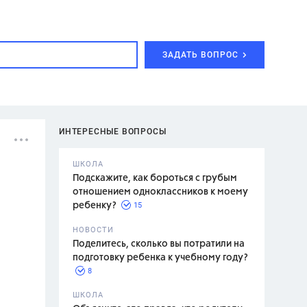
ЗАДАТЬ ВОПРОС
ИНТЕРЕСНЫЕ ВОПРОСЫ
ШКОЛА
Подскажите, как бороться с грубым
отношением одноклассников к моему
15
ребенку?
с,
7 класс,
НОВОСТИ
2 класс
Поделитесь, сколько вы потратили на
подготовку ребенка к учебному году?
8
.,
ШКОЛА
асян Л.С.,