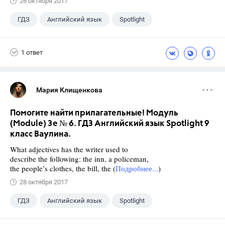
26 октября 2017
ГДЗ
Английский язык
Spotlight
9 класс
+1
Ваулина Ю.Е.
1 ответ
Мария Клищенкова
Помогите найти прилагательные! Модуль
(Module) 3e № 6. ГДЗ Английский язык Spotlight 9
класс Ваулина.
What adjectives has the writer used to
describe the following: the inn, a policeman,
the people’s clothes, the bill, the (
Подробнее...
)
28 октября 2017
ГДЗ
Английский язык
Spotlight
9 класс
+1
Ваулина Ю.Е.