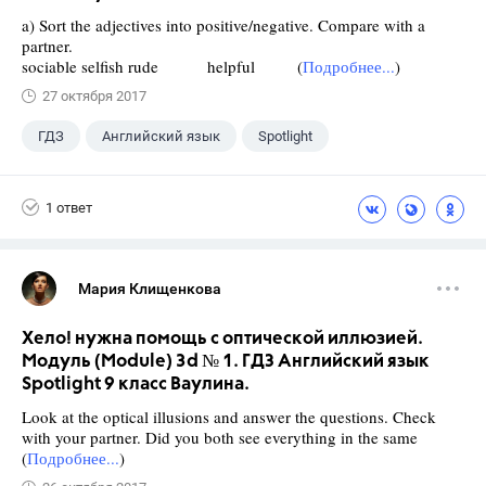
a) Sort the adjectives into positive/negative. Compare with a
partner.
sociable selfish rude helpful (
Подробнее...
)
27 октября 2017
ГДЗ
Английский язык
Spotlight
9 класс
+1
Ваулина Ю.Е.
1 ответ
Мария Клищенкова
Хело! нужна помощь с оптической иллюзией.
Модуль (Module) 3d № 1. ГДЗ Английский язык
Spotlight 9 класс Ваулина.
Look at the optical illusions and answer the questions. Check
with your partner. Did you both see everything in the same
(
Подробнее...
)