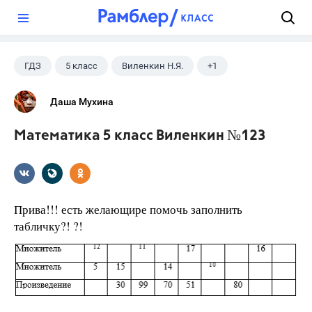
?
ГДЗ
5 класс
Виленкин Н.Я.
+1
Математика
Даша Мухина
Математика 5 класс Виленкин №123
Прива!!! есть желающире помочь заполнить
табличку?! ?!