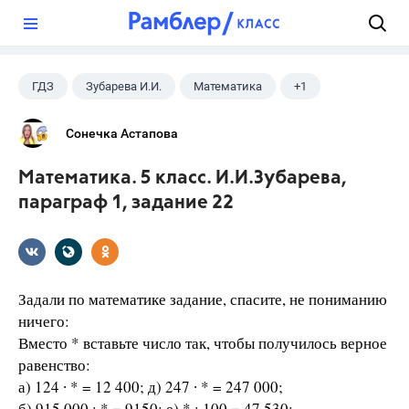
?
ГДЗ
Зубарева И.И.
Математика
+1
5 класс
Сонечка Астапова
Математика. 5 класс. И.И.Зубарева,
параграф 1, задание 22
Задали по математике задание, спасите, не пониманию
ничего:
Вместо * вставьте число так, чтобы получилось верное
равенство:
а) 124 ∙ * = 12 400; д) 247 ∙ * = 247 000;
б) 915 000 : * = 9150; е) * : 100 = 47 530;