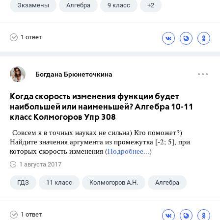
Экзамены
Алгебра
9 класс
+2
Макарычев Ю.Н.
ГДЗ
1 ответ
Богдана Брюнеточкина
Когда скорость изменения функции будет
наибольшей или наименьшей? Алгебра 10-11
класс Колмогоров Упр 308
Совсем я в точных науках не сильна) Кто поможет?)
Найдите значения аргумента из промежутка [-2; 5], при
которых скорость изменения (
Подробнее...
)
1 августа 2017
ГДЗ
11 класс
Колмогоров А.Н.
Алгебра
1 ответ