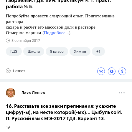
Габриелян. ГДЗ. Хим. практикум № 1. Практ.
работа № 5.
Попробуйте провести следующий опыт. Приготовление
раствора
сахара и расчёт его массовой доли в растворе.
Отмерьте мерным (
Подробнее...
)
3 сентября 2017
ГДЗ
Школа
8 класс
Химия
+1
Габриелян О.С.
1 ответ
Леха Лешка
16. Расставьте все знаки препинания: укажите
цифру(-ы), на месте которой(-ых)... Цыбулько И.
П. Русский язык ЕГЭ-2017 ГДЗ. Вариант 13.
16.