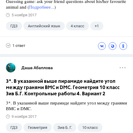
Guessing game: ask your friend questions about his/her favourite
animal and (
Подробнее...
)
5 ноября 2017
ГДЗ
Английский язык
4 класс
+1
Верещагина И.Н.
1 ответ
Даша Абаплова
3*. В указанной выше пирамиде найдите угол
между гранями ВМС и DMC. Геометрия 10 класс
Зив Б.Г. Контрольные работы 4. Вариант 2
3*. В указанной выше пирамиде найдите угол между гранями
ВМС и DMC.
9 ноября 2017
ГДЗ
Геометрия
Зив Б. Г.
10 класс