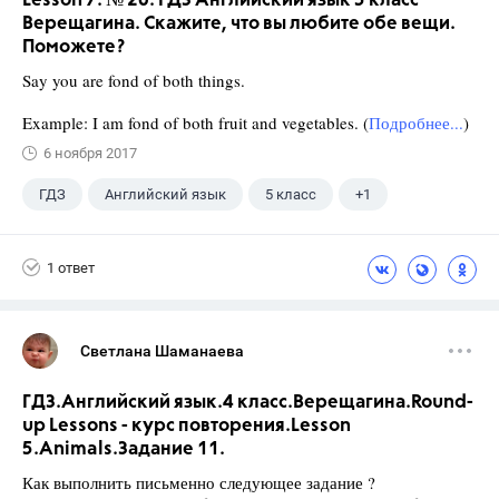
Lesson 7. № 20. ГДЗ Английский язык 5 класс
Верещагина. Скажите, что вы любите обе вещи.
Поможете?
Say you are fond of both things.
Example: I am fond of both fruit and vegetables. (
Подробнее...
)
6 ноября 2017
ГДЗ
Английский язык
5 класс
+1
Верещагина И.Н.
1 ответ
Светлана Шаманаева
ГДЗ.Английский язык.4 класс.Верещагина.Round-
up Lessons - курс повторения.Lesson
5.Animals.Задание 11.
Как выполнить письменно следующее задание ?