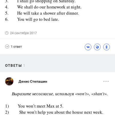
3. I shall go shopping on Saturday.
4. We shall do our homework at night.
5. He will take a shower after dinner.
6. You will go to bed late.
24 сентября 2017
1 ответ
ОТВЕТЫ
1
Денис Степашин
Выразите несогласие, используя «won’t», «shan’t».
1) You won’t meet Max at 5.
2) She won’t help you about the house next week.