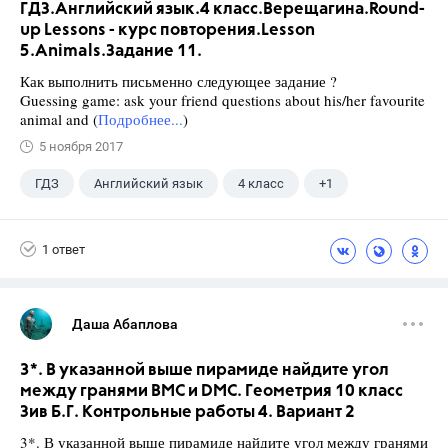
ГДЗ.Английский язык.4 класс.Верещагина.Round-
up Lessons - курс повторения.Lesson
5.Animals.Задание 11.
Как выполнить письменно следующее задание ?
Guessing game: ask your friend questions about his/her favourite
animal and (
Подробнее...
)
5 ноября 2017
ГДЗ
Английский язык
4 класс
+1
Верещагина И.Н.
1 ответ
Даша Абаплова
3*. В указанной выше пирамиде найдите угол
между гранями ВМС и DMC. Геометрия 10 класс
Зив Б.Г. Контрольные работы 4. Вариант 2
3*. В указанной выше пирамиде найдите угол между гранями