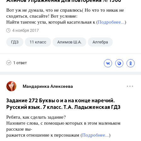
Алимов Упражнения для повторения № 1500
Вот уж не думала, что не справлюсь( Но что то никак не
сходиться, спасайте! Вот условие:
Найти тангенс угла, который касательная к (
Подробнее...
)
4 ноября 2017
ГДЗ
11 класс
Алимов Ш.А.
Алгебра
1 ответ
Мандаринка Алексеева
Задание 272 Буквы о и а на конце наречий.
Русский язык. 7 класс. Т.А. Ладыженская ГДЗ
Ребята, как сделать задание?
Назовите слова, с помощью которых в этом маленьком
рассказе вы-
ражается отношение к персонажам (
Подробнее...
)