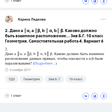
1 ответ
Карина Ледкова
2. Дано а ║α, а ║β, b ║ α, b║ β. Каково должно
быть взаимное расположение... Зив Б.Г. 10 класс
Геометрия. Самостоятельная работа 4. Вариант 6
2.
Дано а ║α, а ║β, b ║ α, b║ β. Каково должно быть взаимное
расположение данных прямых, чтобы плоскости а и β были
параллельными? (
Подробнее...
)
4 ноября 2017
ГДЗ
Геометрия
Зив Б. Г.
10 класс
1 ответ