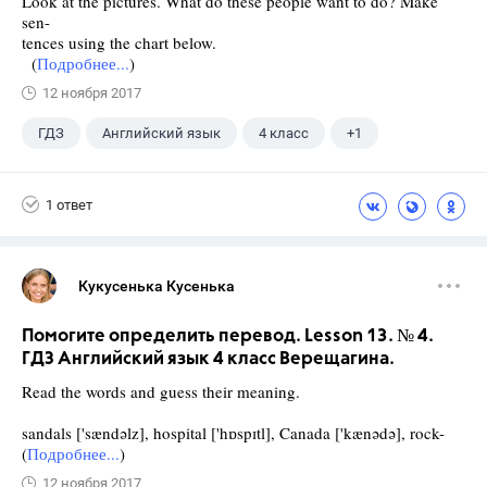
Look at the pictures. What do these people want to do? Make
sen-
tences using the chart below.
(
Подробнее...
)
12 ноября 2017
ГДЗ
Английский язык
4 класс
+1
Верещагина И.Н.
1 ответ
Кукусенька Кусенька
Помогите определить перевод. Lesson 13. № 4.
ГДЗ Английский язык 4 класс Верещагина.
Read the words and guess their meaning.
sandals ['sændəlz], hospital ['hɒspɪtl], Canada ['kænədə], rock-
(
Подробнее...
)
12 ноября 2017