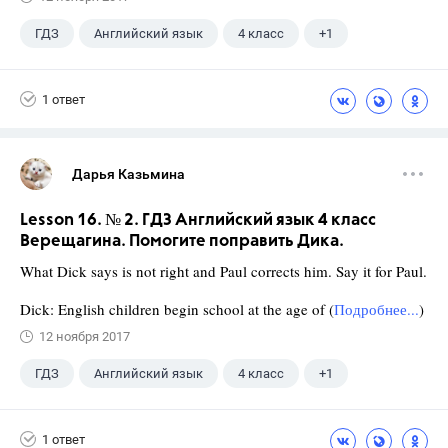
ГДЗ
Английский язык
4 класс
+1
Верещагина И.Н.
1 ответ
Дарья Казьмина
Lesson 16. № 2. ГДЗ Английский язык 4 класс
Верещагина. Помогите поправить Дика.
What Dick says is not right and Paul corrects him. Say it for Paul.
Dick: English children begin school at the age of (
Подробнее...
)
12 ноября 2017
ГДЗ
Английский язык
4 класс
+1
Верещагина И.Н.
1 ответ