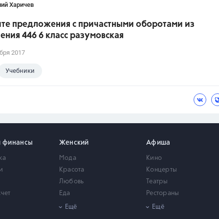
лий Харичев
те предложения с причастными оборотами из
ния 446 6 класс разумовская
бря 2017
Учебники
и финансы
Женский
Афиша
ка
Мода
Кино
и
Красота
Концерты
Любовь
Театры
счет
Еда
Рестораны
мость
Здоровье
Город
Ещё
Ещё
Психология
Выставки