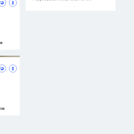
ов
тов