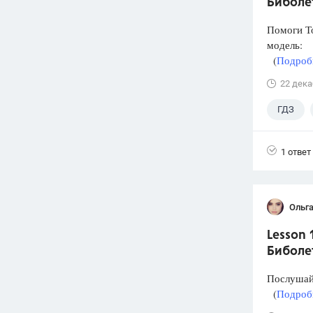
Биболет
Помоги То
модель:
(
Подробн
22 дека
ГДЗ
1 ответ
Ольг
Lesson 
Биболет
Послушай 
(
Подробн