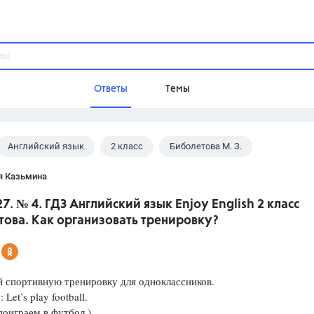
Ответы
Темы
Английский язык
2 класс
Биболетова М. З.
ы
Домашнее задание
Русский язык,
Химия,
Геометрия,
я Казьмина
Обществознание,
Физика
27. № 4. ГДЗ Английский язык Enjoy English 2 класс
Школа
това. Как организовать тренировку?
9 класс,
8 класс,
11 класс,
10 клас
6 класс,
4 класс,
5 класс,
1 класс,
Учебники
 спортивную тренировку для одноклассников.
Let’s play football.
Разумовская М.М.,
Габриелян О.С
поиграем в футбол.)
Рудзитис Г.Е.,
Цыбулько И.П.,
Атан