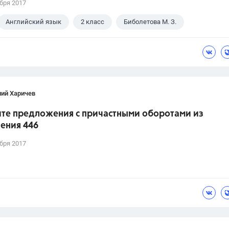
бря 2017
Английский язык
2 класс
Биболетова М. З.
лий Харичев
те предложения с причастными оборотами из
ения 446
бря 2017