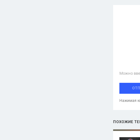
Можно вве
ОТ
Нажимая кн
ПОХОЖИЕ Т