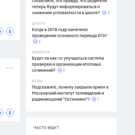
Объясните, это правда, что родители
теперь будут информироваться о
3
снижении успеваемости в школе?
ШКОЛА
спитание
Когда в 2018 году намечено
проведение основного периода ЕГЭ?
2
НОВОСТИ
Будет ли как-то улучшаться система
проверки и организации итоговых
2
сочинений?
ВУЗЫ
Подскажите, почему закрыли прием в
Московский институт телевидения и
1
радиовещания "Останкино"?
ЧАСТО ИЩУТ