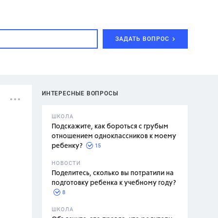
ЗАДАТЬ ВОПРОС
ИНТЕРЕСНЫЕ ВОПРОСЫ
ШКОЛА
Подскажите, как бороться с грубым
отношением одноклассников к моему
15
ребенку?
с,
7 класс,
НОВОСТИ
2 класс
Поделитесь, сколько вы потратили на
подготовку ребенка к учебному году?
8
.,
ШКОЛА
асян Л.С.,