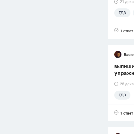
21 дека
ГДЗ
1 ответ
Васи
выпиши
упражн
25 дека
ГДЗ
1 ответ