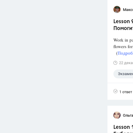
Макс
Lesson 
Помогит
Work in pa
flowers fo
(
Подробн
22 дека
Экзаме
1 ответ
Ольг
Lesson 