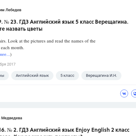
им Лебедев
9. № 23. ГДЗ Английский язык 5 класс Верещагина.
е назвать цветы
irs. Look at the pictures and read the names of the
r each month.
ее...
)
бря 2017
ны
Английский язык
5 класс
Верещагина И.Н.
а Медведева
16. № 2. ГДЗ Английский язык Enjoy English 2 класс