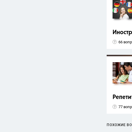
Иност
66 воп
Репети
77 воп
ПОХОЖИЕ В