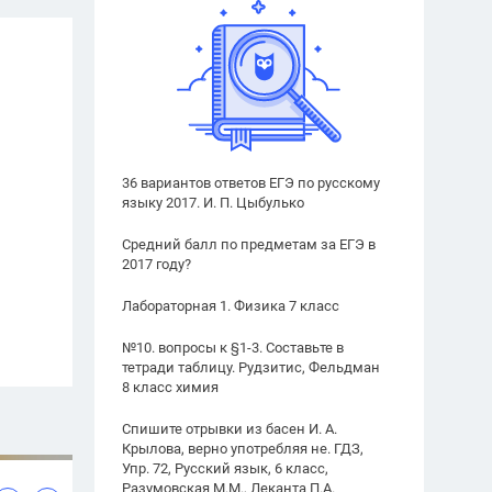
36 вариантов ответов ЕГЭ по русскому
языку 2017. И. П. Цыбулько
Средний балл по предметам за ЕГЭ в
2017 году?
Лабораторная 1. Физика 7 класс
№10. вопросы к §1-3. Составьте в
тетради таблицу. Рудзитис, Фельдман
8 класс химия
Спишите отрывки из басен И. А.
Крылова, верно употребляя не. ГДЗ,
Упр. 72, Русский язык, 6 класс,
Разумовская М.М., Леканта П.А.