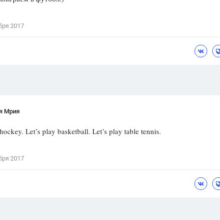
Цветков Л. А.
бря 2017
Психология
Отношения,
Любовь,
Красота,
Во
ПОКАЗАТЬ ВСЕ
я Мрия
hockey. Let’s play basketball. Let’s play table tennis.
бря 2017