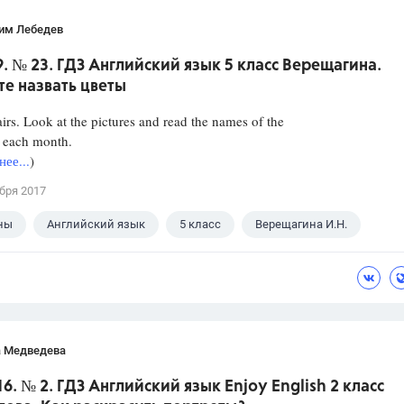
им Лебедев
9. № 23. ГДЗ Английский язык 5 класс Верещагина.
е назвать цветы
irs. Look at the pictures and read the names of the
r each month.
ее...
)
бря 2017
ны
Английский язык
5 класс
Верещагина И.Н.
а Медведева
16. № 2. ГДЗ Английский язык Enjoy English 2 класс