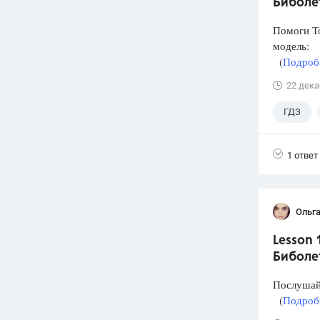
Биболет
Помоги То
модель:
(
Подробн
22 дека
ГДЗ
1 ответ
Ольг
Lesson 
Биболет
Послушай 
(
Подробн