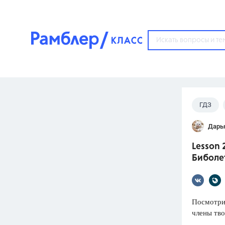
?
ГДЗ
Популярные тем
Дарь
ГДЗ
67571
ответ
Lesson 
ЕГЭ
Биболет
3273
ответа
ОГЭ
3460
ответов
Посмотри 
члены тво
ФИПИ
30
ответов