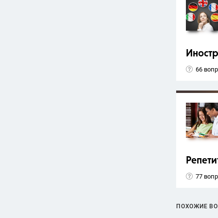
Иност
66 воп
Репети
77 воп
ПОХОЖИЕ В