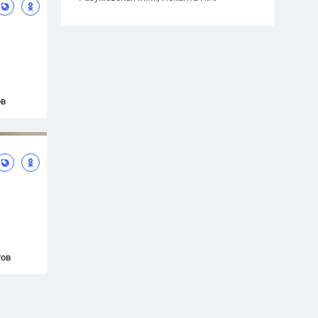
ов
тов