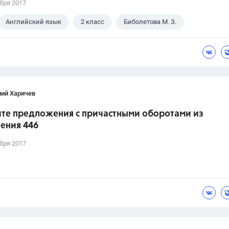
бря 2017
Английский язык
2 класс
Биболетова М. З.
лий Харичев
те предложения с причастными оборотами из
ения 446
бря 2017