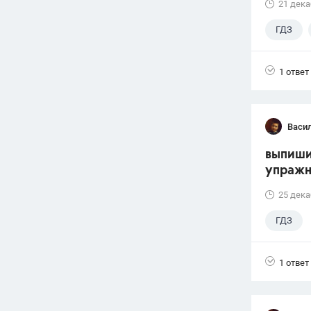
21 дека
ГДЗ
1 ответ
Васи
выпиши
упражн
25 дека
ГДЗ
1 ответ