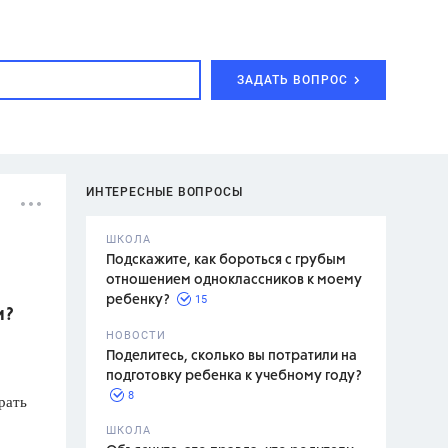
ЗАДАТЬ ВОПРОС
ИНТЕРЕСНЫЕ ВОПРОСЫ
ШКОЛА
Подскажите, как бороться с грубым
отношением одноклассников к моему
15
ребенку?
и?
с,
7 класс,
НОВОСТИ
2 класс
Поделитесь, сколько вы потратили на
подготовку ребенка к учебному году?
8
рать
.,
ШКОЛА
асян Л.С.,