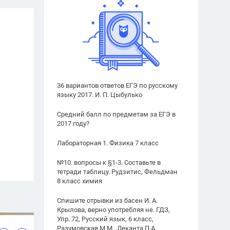
36 вариантов ответов ЕГЭ по русскому
языку 2017. И. П. Цыбулько
Средний балл по предметам за ЕГЭ в
2017 году?
Лабораторная 1. Физика 7 класс
№10. вопросы к §1-3. Составьте в
тетради таблицу. Рудзитис, Фельдман
8 класс химия
Спишите отрывки из басен И. А.
Крылова, верно употребляя не. ГДЗ,
Упр. 72, Русский язык, 6 класс,
Разумовская М.М., Леканта П.А.