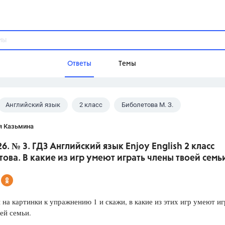
Ответы
Темы
Английский язык
2 класс
Биболетова М. З.
ы
Домашнее задание
Русский язык,
Химия,
Геометрия,
я Казьмина
Обществознание,
Физика
26. № 3. ГДЗ Английский язык Enjoy English 2 класс
Школа
ова. В какие из игр умеют играть члены твоей семь
9 класс,
8 класс,
11 класс,
10 клас
6 класс,
4 класс,
5 класс,
1 класс,
Учебники
на картинки к упражнению 1 и скажи, в какие из этих игр умеют иг
ей семьи.
Разумовская М.М.,
Габриелян О.С
Рудзитис Г.Е.,
Цыбулько И.П.,
Атан