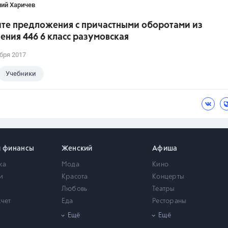
лий Харичев
те предложения с причастными оборотами из
ния 446 6 класс разумовская
бря 2017
Учебники
и финансы
Женский
Афиша
ка
Мода
Кино
и
Красота
Концерты
Любовь
Театры
счет
Еда
Рестораны
мость
Здоровье
Город
Ещё
Ещё
Психология
Выставки