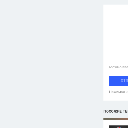
Можно вве
ОТ
Нажимая кн
ПОХОЖИЕ Т