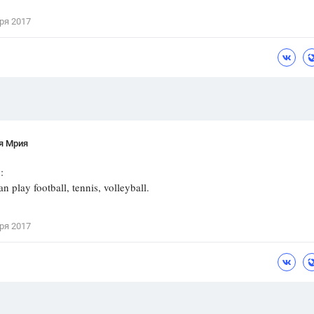
Цветков Л. А.
ря 2017
Психология
Отношения,
Любовь,
Красота,
Во
ПОКАЗАТЬ ВСЕ
я Мрия
:
an play football, tennis, volleyball.
ря 2017