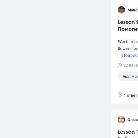
Макс
Lesson 
Помогит
Work in pa
flowers fo
(
Подробн
22 дека
Экзаме
1 ответ
Ольг
Lesson 