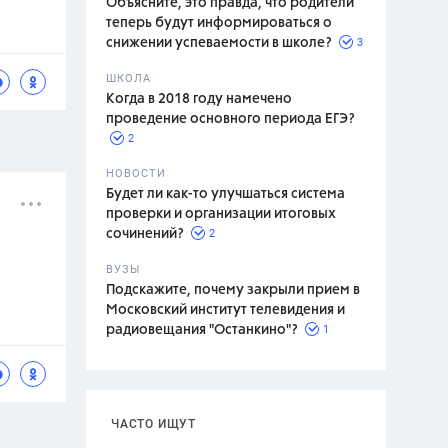
Объясните, это правда, что родители
теперь будут информироваться о
3
снижении успеваемости в школе?
ШКОЛА
спитание
Когда в 2018 году намечено
проведение основного периода ЕГЭ?
2
НОВОСТИ
Будет ли как-то улучшаться система
проверки и организации итоговых
2
сочинений?
ВУЗЫ
Подскажите, почему закрыли прием в
Московский институт телевидения и
1
радиовещания "Останкино"?
ЧАСТО ИЩУТ