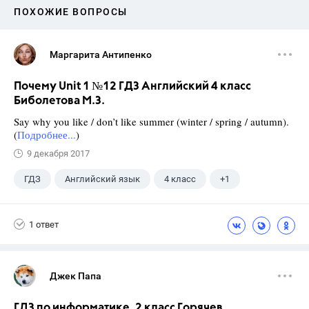
ПОХОЖИЕ ВОПРОСЫ
Маргарита Антипенко
Почему Unit 1 №12 ГДЗ Английский 4 класс
Биболетова М.З.
Say why you like / don’t like summer (winter / spring / autumn).
(
Подробнее...
)
9 декабря 2017
ГДЗ
Английский язык
4 класс
+1
Биболетова М. З.
1 ответ
Джек Папа
ГДЗ по информатике, 2 класс Горячев,