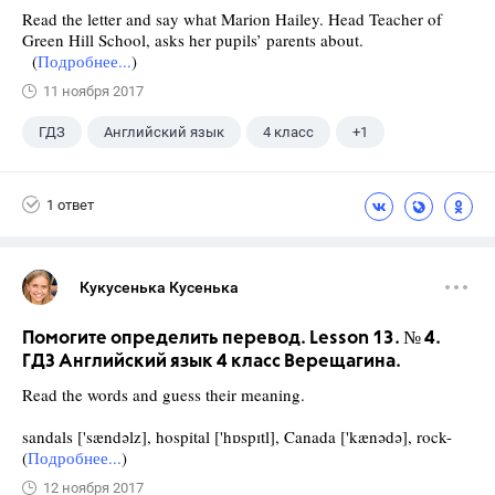
Read the letter and say what Marion Hailey. Head Teacher of
Green Hill School, asks her pupils’ parents about.
(
Подробнее...
)
11 ноября 2017
ГДЗ
Английский язык
4 класс
+1
Верещагина И.Н.
1 ответ
Кукусенька Кусенька
Помогите определить перевод. Lesson 13. № 4.
ГДЗ Английский язык 4 класс Верещагина.
Read the words and guess their meaning.
sandals ['sændəlz], hospital ['hɒspɪtl], Canada ['kænədə], rock-
(
Подробнее...
)
12 ноября 2017