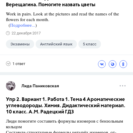
Верещагина. Помогите назвать цветы
Work in pairs. Look at the pictures and read the names of the
flowers for each month.
(
Подробнее...
)
22 декабря 2017
Экзамены
Английский язык
5 класс
+1
Верещагина И.Н.
1 ответ
Лида Паниковская
Упр 2. Вариант 1. Работа 1. Тема 4 Ароматические
углеводороды. Химия. Дидактический материал.
10 класс. А.М. Радецкий ГДЗ
Люди помогите составить формулы изомеров с бензольным
кольцом
Составьте структурные формулы четырёх изомеров, от-