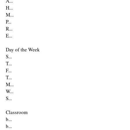
A...
H...
M...
P...
R...
E...
Day of the Week
S...
T...
F...
T...
M...
W...
S...
Classroom
b...
b...