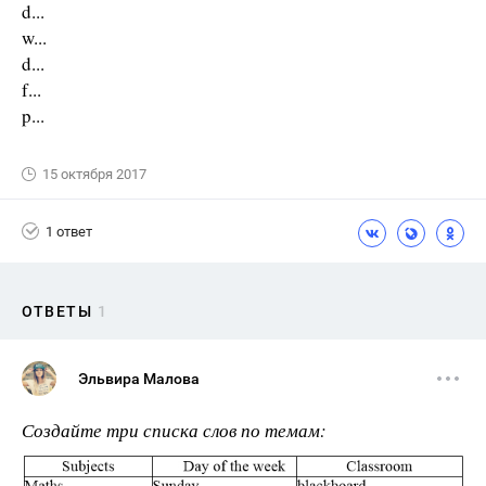
d...
w...
d...
f...
p...
15 октября 2017
1 ответ
ОТВЕТЫ
1
Эльвира Малова
Создайте три списка слов по темам: