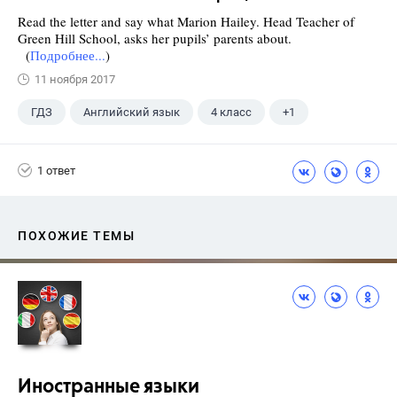
Read the letter and say what Marion Hailey. Head Teacher of
Green Hill School, asks her pupils’ parents about.
(
Подробнее...
)
11 ноября 2017
ГДЗ
Английский язык
4 класс
+1
Верещагина И.Н.
1 ответ
ПОХОЖИЕ ТЕМЫ
Иностранные языки