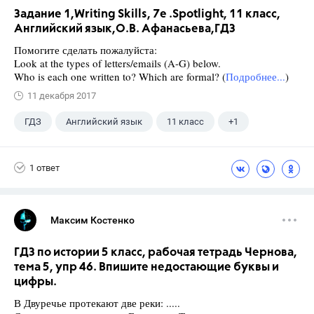
Задание 1,Writing Skills, 7e .Spotlight, 11 класс,
Английский язык,О.В. Афанасьева,ГДЗ
Помогите сделать пожалуйста:
Look at the types of letters/emails (A-G) below.
Who is each one written to? Which are formal? (
Подробнее...
)
11 декабря 2017
ГДЗ
Английский язык
11 класс
+1
Афанасьева О. В.
1 ответ
Максим Костенко
ГДЗ по истории 5 класс, рабочая тетрадь Чернова,
тема 5, упр 46. Впишите недостающие буквы и
цифры.
В Двуречье протекают две реки: .....