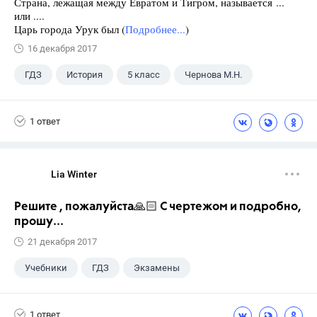
Страна, лежащая между Евратом и Тигром, называется ...
или ....
Царь города Урук был (
Подробнее...
)
16 декабря 2017
ГДЗ
История
5 класс
Чернова М.Н.
1 ответ
Lia Winter
Решите , пожалуйста🙏🏻 С чертежом и подробно,
прошу...
21 декабря 2017
Учебники
ГДЗ
Экзамены
1 ответ