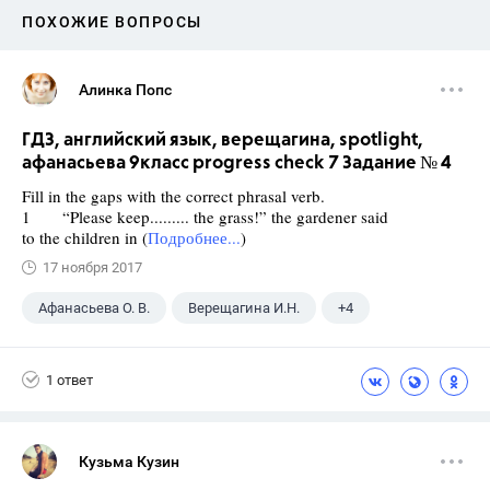
ПОХОЖИЕ ВОПРОСЫ
Алинка Попс
ГДЗ, английский язык, верещагина, spotlight,
афанасьева 9класс progress check 7 Задание № 4
Fill in the gaps with the correct phrasal verb.
1 “Please keep......... the grass!” the gardener said
to the children in (
Подробнее...
)
17 ноября 2017
Афанасьева О. В.
Верещагина И.Н.
+4
Английский язык
9 класс
ГДЗ
1 ответ
Spotlight
Кузьма Кузин