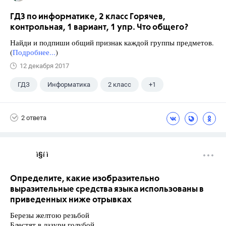
ГДЗ по информатике, 2 класс Горячев,
контрольная, 1 вариант, 1 упр. Что общего?
Найди и подпиши общий признак каждой группы предметов.
(
Подробнее...
)
12 декабря 2017
ГДЗ
Информатика
2 класс
+1
Горячев А.В.
2 ответа
ì§í ì 
Определите, какие изобразительно
выразительные средства языка использованы в
приведенных ниже отрывках
Березы желтою резьбой
Блестят в лазури голубой,