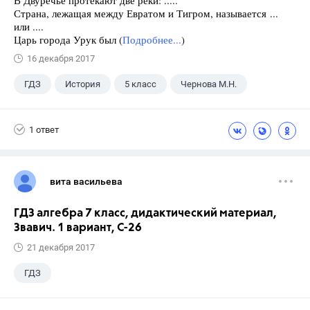
В Двуречье протекают две реки: .....
Страна, лежащая между Евратом и Тигром, называется ...
или ....
Царь города Урук был (
Подробнее...
)
16 декабря 2017
ГДЗ
История
5 класс
Чернова М.Н.
1 ответ
вита васильева
ГДЗ алгебра 7 класс, дидактический материал,
Звавич. 1 вариант, С-26
21 декабря 2017
ГДЗ