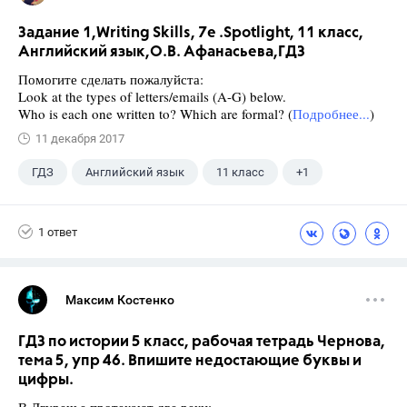
Задание 1,Writing Skills, 7e .Spotlight, 11 класс,
Английский язык,О.В. Афанасьева,ГДЗ
Помогите сделать пожалуйста:
Look at the types of letters/emails (A-G) below.
Who is each one written to? Which are formal? (
Подробнее...
)
11 декабря 2017
ГДЗ
Английский язык
11 класс
+1
Афанасьева О. В.
1 ответ
Максим Костенко
ГДЗ по истории 5 класс, рабочая тетрадь Чернова,
тема 5, упр 46. Впишите недостающие буквы и
цифры.