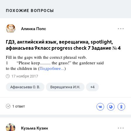
ПОХОЖИЕ ВОПРОСЫ
Алинка Попс
ГДЗ, английский язык, верещагина, spotlight,
афанасьева 9класс progress check 7 Задание № 4
Fill in the gaps with the correct phrasal verb.
1 “Please keep......... the grass!” the gardener said
to the children in (
Подробнее...
)
17 ноября 2017
Афанасьева О. В.
Верещагина И.Н.
+4
Английский язык
9 класс
ГДЗ
1 ответ
Spotlight
Кузьма Кузин