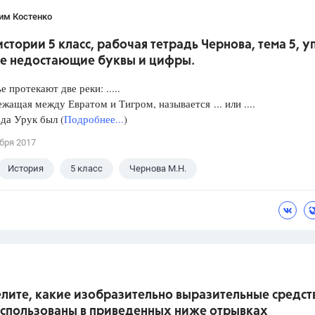
им Костенко
истории 5 класс, рабочая тетрадь Чернова, тема 5, уп
е недостающие буквы и цифры.
 протекают две реки: .....
ежащая между Евратом и Тигром, называется ... или ....
да Урук был (
Подробнее...
)
бря 2017
История
5 класс
Чернова М.Н.
лите, какие изобразительно выразительные средст
использованы в приведенных ниже отрывках