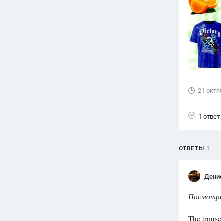
Вузы
1752
ответа
Олимпиады
82
ответа
Spotlight
1551
ответ
21 октя
ГИА
280
ответов
1 ответ
ОТВЕТЫ
1
Дени
Посмотри
The trouser