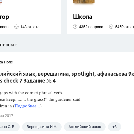
тор
Школа
росов
143 ответа
4352 вопроса
5459 отве
ОПРОСЫ
5
ка Попс
глийский язык, верещагина, spotlight, афанасьева 9
s check 7 Задание № 4
 gaps with the correct phrasal verb.
keep......... the grass!” the gardener said
dren in (
Подробнее...
)
ря 2017
ва О. В.
Верещагина И.Н.
Английский язык
+3