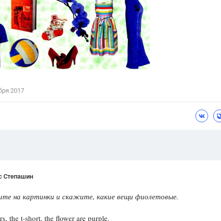
Цветков Л. А.
Психология
Отношения,
Любовь,
Красота,
Во
ПОКАЗАТЬ ВСЕ
бря 2017
с Степашин
те на картинки и скажите, какие вещи фиолетовые.
s, the t-short, the flower are purple.