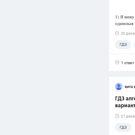
1) Я вижу
одинокая 
20 дека
ГДЗ
1 ответ
вита 
ГДЗ алг
вариант
21 дека
ГДЗ