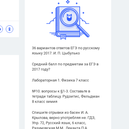
36 вариантов ответов ЕГЭ по русскому
языку 2017. И. П. Цыбулько
Средний балл по предметам за ЕГЭ в
2017 году?
Лабораторная 1. Физика 7 класс
№10. вопросы к §1-3. Составьте в
тетради таблицу. Рудзитис, Фельдман
8 класс химия
Спишите отрывки из басен И. А.
Крылова, верно употребляя не. ГДЗ,
Упр. 72, Русский язык, 6 класс,
Разумовская М.М., Леканта П.А.