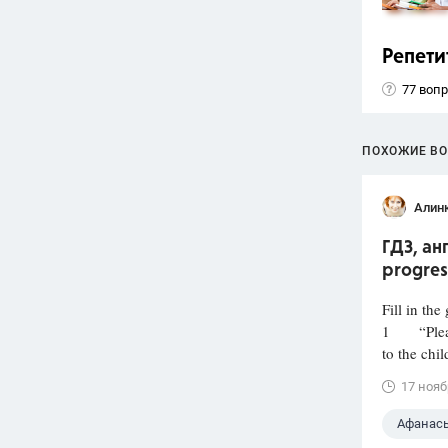
Репети
77 воп
ПОХОЖИЕ В
Алин
ГДЗ, ан
progres
Fill in the
1 “Please 
to the chil
17 нояб
Афанасье