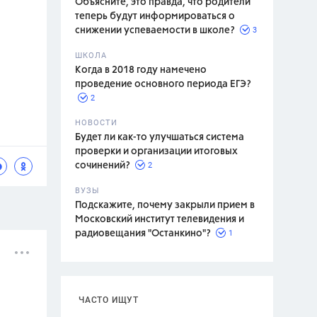
Объясните, это правда, что родители
теперь будут информироваться о
3
снижении успеваемости в школе?
ШКОЛА
спитание
Когда в 2018 году намечено
проведение основного периода ЕГЭ?
2
НОВОСТИ
Будет ли как-то улучшаться система
проверки и организации итоговых
2
сочинений?
ВУЗЫ
Подскажите, почему закрыли прием в
Московский институт телевидения и
1
радиовещания "Останкино"?
ЧАСТО ИЩУТ