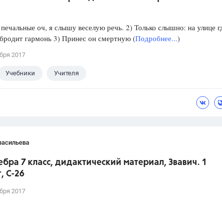
 печальные оч, я слышу веселую речь. 2) Только слышно: на улице г
бродит гармонь 3) Принес он смертную (
Подробнее...
)
бря 2017
Учебники
Учителя
васильева
ебра 7 класс, дидактический материал, Звавич. 1
, С-26
бря 2017