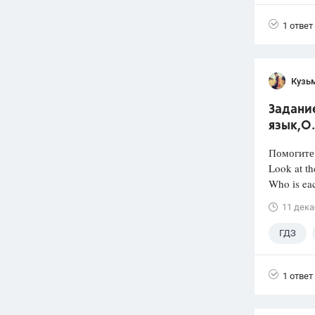
9 класс
1 ответ
Кузь
Задание
язык,О.
Помогите 
Look at th
Who is eac
11 дека
ГДЗ
1 ответ