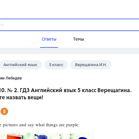
Ответы
Темы
Английский язык
5 класс
Верещагина И.Н.
ы
Домашнее задание
Русский язык,
Химия,
Геометрия,
им Лебедев
Обществознание,
Физика
10. № 2. ГДЗ Английский язык 5 класс Верещагина.
Школа
е назвать вещи!
9 класс,
8 класс,
11 класс,
10 клас
6 класс,
4 класс,
5 класс,
1 класс,
Учебники
e pictures and say what things are purple.
Разумовская М.М.,
Габриелян О.С
Рудзитис Г.Е.,
Цыбулько И.П.,
Атан