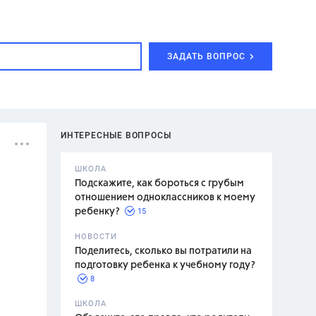
ЗАДАТЬ ВОПРОС
ИНТЕРЕСНЫЕ ВОПРОСЫ
ШКОЛА
Подскажите, как бороться с грубым
отношением одноклассников к моему
15
ребенку?
с,
7 класс,
НОВОСТИ
2 класс
Поделитесь, сколько вы потратили на
подготовку ребенка к учебному году?
8
.,
ШКОЛА
асян Л.С.,