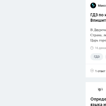
Макс
ГДЗ по 
Впишит
В Двуречье
Страна, л
Царь горо
16 дека
ГДЗ
1 ответ
ì§í ì 
Опреде
языка 