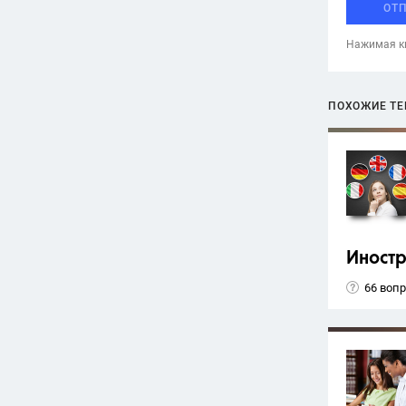
ОТ
Нажимая кн
ПОХОЖИЕ Т
Иност
66 воп