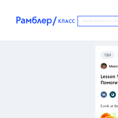
?
ГДЗ
Популярные тем
Макс
ГДЗ
67571
ответ
Lesson 
ЕГЭ
Помогит
3273
ответа
ОГЭ
3460
ответов
Look at th
ФИПИ
30
ответов