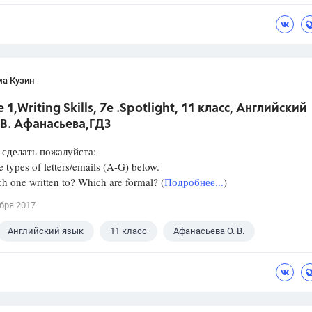
ГДЗ
Spotlight
ма Кузин
 1,Writing Skills, 7e .Spotlight, 11 класс, Английский
В. Афанасьева,ГДЗ
сделать пожалуйста:
e types of letters/emails (A-G) below.
h one written to? Which are formal? (
Подробнее...
)
бря 2017
Английский язык
11 класс
Афанасьева О. В.