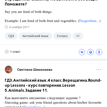
Поможете?
Say you are fond of both things.
Example: I am fond of both fruit and vegetables. (
Подробнее...
)
6 ноября 2017
ГДЗ
Английский язык
5 класс
+1
Верещагина И.Н.
1 ответ
Светлана Шаманаева
ГДЗ.Английский язык.4 класс.Верещагина.Round-
up Lessons - курс повторения.Lesson
5.Animals.Задание 11.
Как выполнить письменно следующее задание ?
Guessing game: ask your friend questions about his/her favourite
animal and (
Подробнее...
)