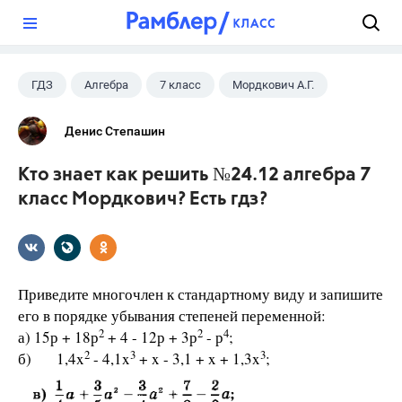
?
ГДЗ
Алгебра
7 класс
Мордкович А.Г.
Денис Степашин
Кто знает как решить №24.12 алгебра 7
класс Мордкович? Есть гдз?
Приведите многочлен к стандартному виду и запишите
его в порядке убывания степеней переменной:
2
2
4
а) 15р + 18р
+ 4 - 12р + 3р
- р
;
2
3
3
б) 1,4x
- 4,1x
+ x - 3,1 + x + 1,3x
;