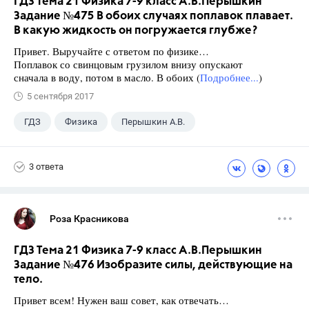
ГДЗ Тема 21 Физика 7-9 класс А.В.Перышкин
Задание №475 В обоих случаях поплавок плавает.
В какую жидкость он погружается глубже?
Привет. Выручайте с ответом по физике…
Поплавок со свинцовым грузилом внизу опускают
сначала в воду, потом в масло. В обоих (
Подробнее...
)
5 сентября 2017
ГДЗ
Физика
Перышкин А.В.
Школа
+1
7 класс
3 ответа
Роза Красникова
ГДЗ Тема 21 Физика 7-9 класс А.В.Перышкин
Задание №476 Изобразите силы, действующие на
тело.
Привет всем! Нужен ваш совет, как отвечать…