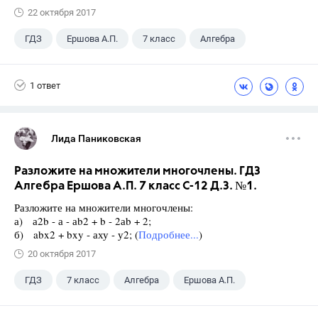
22 октября 2017
ГДЗ
Ершова А.П.
7 класс
Алгебра
1 ответ
Лида Паниковская
Разложите на множители многочлены. ГДЗ
Алгебра Ершова А.П. 7 класс С-12 Д.З. №1.
Разложите на множители многочлены:
а) а2b - а - аb2 + b - 2аb + 2;
б) abx2 + bxy - аху - у2; (
Подробнее...
)
20 октября 2017
ГДЗ
7 класс
Алгебра
Ершова А.П.