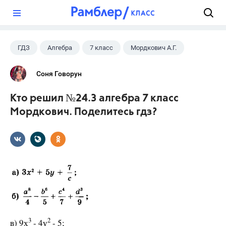
?
ГДЗ
Алгебра
7 класс
Мордкович А.Г.
Соня Говорун
Кто решил №24.3 алгебра 7 класс
Мордкович. Поделитесь гдз?
3
2
в) 9х
- 4у
- 5;