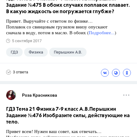
Задание №475 В обоих случаях поплавок плавает.
В какую жидкость он погружается глубже?
Привет. Выручайте с ответом по физике…
Поплавок со свинцовым грузилом внизу опускают
сначала в воду, потом в масло. В обоих (
Подробнее...
)
5 сентября 2017
ГДЗ
Физика
Перышкин А.В.
Школа
+1
7 класс
3 ответа
Роза Красникова
ГДЗ Тема 21 Физика 7-9 класс А.В.Перышкин
Задание №476 Изобразите силы, действующие на
тело.
Привет всем! Нужен ваш совет, как отвечать…
Изобразите силы, действующие на тело, когда оно плавает на