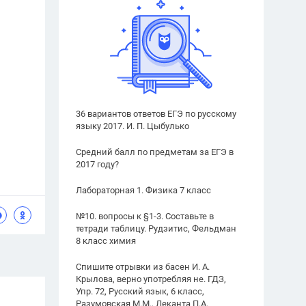
36 вариантов ответов ЕГЭ по русскому
языку 2017. И. П. Цыбулько
Средний балл по предметам за ЕГЭ в
2017 году?
Лабораторная 1. Физика 7 класс
№10. вопросы к §1-3. Составьте в
тетради таблицу. Рудзитис, Фельдман
8 класс химия
Спишите отрывки из басен И. А.
Крылова, верно употребляя не. ГДЗ,
Упр. 72, Русский язык, 6 класс,
Разумовская М.М., Леканта П.А.