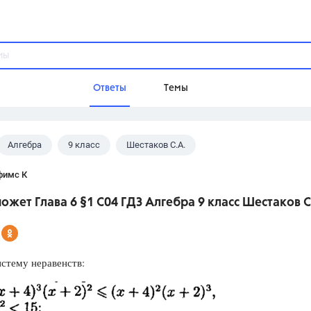
Ответы
Темы
Алгебра
9 класс
Шестаков С.А.
ы
Домашнее задание
Русский язык,
Химия,
Геометрия,
фимс К
Обществознание,
Физика
ожет Глава 6 §1 С04 ГДЗ Алгебра 9 класс Шестаков С
Школа
9 класс,
8 класс,
11 класс,
10 клас
6 класс,
4 класс,
5 класс,
1 класс,
стему неравенств:
Учебники
Разумовская М.М.,
Габриелян О.С
Рудзитис Г.Е.,
Цыбулько И.П.,
Атан