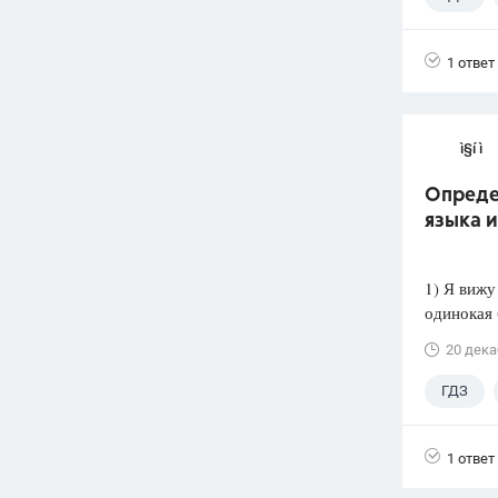
1 ответ
ì§í ì 
Опреде
языка 
1) Я вижу
одинокая 
20 дека
ГДЗ
1 ответ