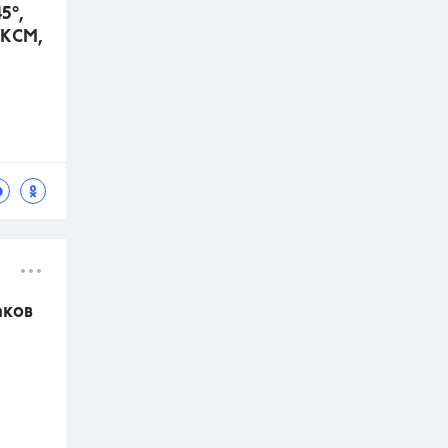
5°,
 КСМ,
аков