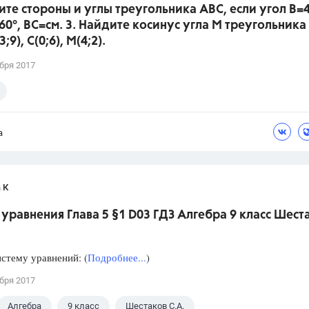
ите стороны и углы треугольника АВС, если угол В=4
60°, ВС=см. 3. Найдите косинус угла М треугольника
3;9), С(0;6), М(4;2).
бря 2017
а
 К
уравнения Глава 5 §1 D03 ГДЗ Алгебра 9 класс Шест
стему уравнений: (
Подробнее...
)
бря 2017
Алгебра
9 класс
Шестаков С.А.