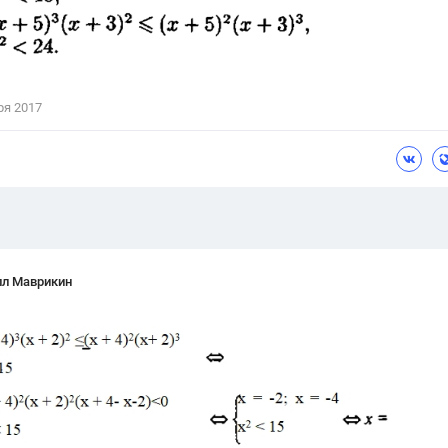
Цветков Л. А.
Психология
Отношения,
Любовь,
Красота,
Во
ря 2017
ПОКАЗАТЬ ВСЕ
лл Маврикин