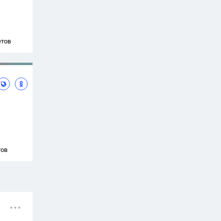
етов
тов