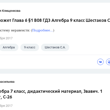
я Клищенкова
ожет Глава 6 §1 B08 ГДЗ Алгебра 9 класс Шестаков С
стему неравенств: (
Подробнее...
)
бря 2017
Алгебра
9 класс
Шестаков С.А.
васильева
ебра 7 класс, дидактический материал, Звавич. 1
, С-26
бря 2017