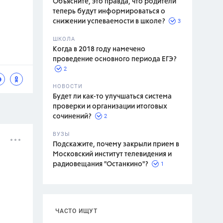
Объясните, это правда, что родители
теперь будут информироваться о
3
снижении успеваемости в школе?
ШКОЛА
спитание
Когда в 2018 году намечено
проведение основного периода ЕГЭ?
2
НОВОСТИ
Будет ли как-то улучшаться система
проверки и организации итоговых
2
сочинений?
ВУЗЫ
Подскажите, почему закрыли прием в
Московский институт телевидения и
1
радиовещания "Останкино"?
ЧАСТО ИЩУТ