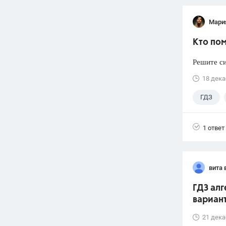
Мари
Кто пом
Решите си
18 дека
ГДЗ
1 ответ
вита 
ГДЗ алг
вариант
21 дека