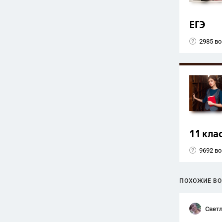
ЕГЭ
2985 в
11 кла
9692 в
ПОХОЖИЕ В
Свет