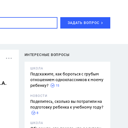
ЗАДАТЬ ВОПРОС
ИНТЕРЕСНЫЕ ВОПРОСЫ
ШКОЛА
Подскажите, как бороться с грубым
отношением одноклассников к моему
.А.
15
ребенку?
с,
7 класс,
НОВОСТИ
2 класс
Поделитесь, сколько вы потратили на
подготовку ребенка к учебному году?
8
.,
ШКОЛА
асян Л.С.,