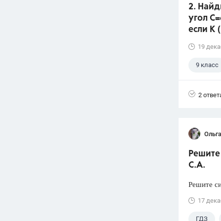
2. Найд
угол С=
если К (
19 дека
9 класс
2 ответ
Ольга
Решите 
С.А.
Решите си
17 дека
ГДЗ