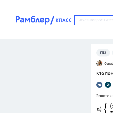
?
ГДЗ
Популярные тем
Сера
ГДЗ
67571
ответ
Кто пом
ЕГЭ
3273
ответа
ОГЭ
Решите си
3460
ответов
ФИПИ
30
ответов