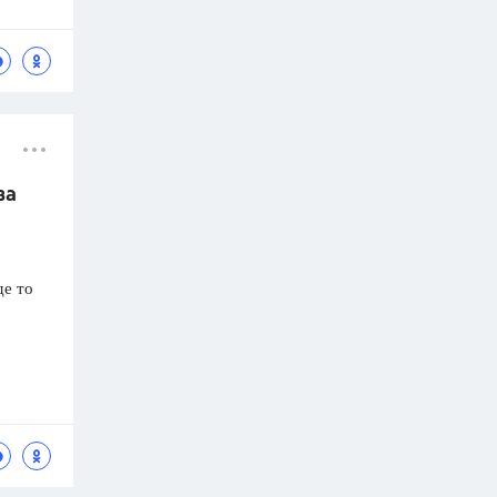
ва
де то