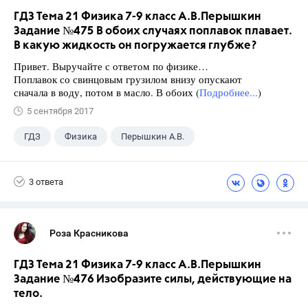
ГДЗ Тема 21 Физика 7-9 класс А.В.Перышкин
Задание №475 В обоих случаях поплавок плавает.
В какую жидкость он погружается глубже?
Привет. Выручайте с ответом по физике…
Поплавок со свинцовым грузилом внизу опускают
сначала в воду, потом в масло. В обоих (
Подробнее...
)
5 сентября 2017
ГДЗ
Физика
Перышкин А.В.
Школа
+1
7 класс
3 ответа
Роза Красникова
ГДЗ Тема 21 Физика 7-9 класс А.В.Перышкин
Задание №476 Изобразите силы, действующие на
тело.