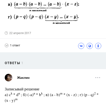
22 апреля 2017
1 ответ
ОТВЕТЫ
1
Жаклин
Записывай решение
k
n
n
k
m
2
а) c
* d
; б) (-a)
* b
; в) (a - b)
* (x - z) ; г) (p - q)
*
m
(x - y)