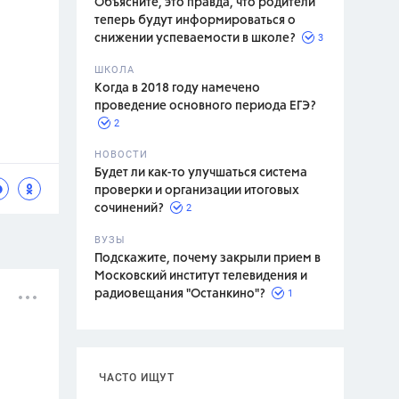
Объясните, это правда, что родители
теперь будут информироваться о
3
снижении успеваемости в школе?
ШКОЛА
спитание
Когда в 2018 году намечено
проведение основного периода ЕГЭ?
2
НОВОСТИ
Будет ли как-то улучшаться система
проверки и организации итоговых
2
сочинений?
ВУЗЫ
Подскажите, почему закрыли прием в
Московский институт телевидения и
1
радиовещания "Останкино"?
ЧАСТО ИЩУТ