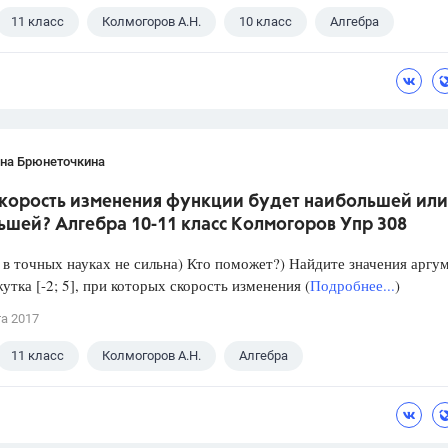
11 класс
Колмогоров А.Н.
10 класс
Алгебра
ана Брюнеточкина
скорость изменения функции будет наибольшей или
ьшей? Алгебра 10-11 класс Колмогоров Упр 308
в точных науках не сильна) Кто поможет?) Найдите значения аргу
утка [-2; 5], при которых скорость изменения (
Подробнее...
)
та 2017
11 класс
Колмогоров А.Н.
Алгебра