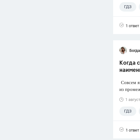
ГДЗ
1 ответ
Богд
Когда 
наимен
Совсем я 
из промеж
1 авгус
ГДЗ
1 ответ