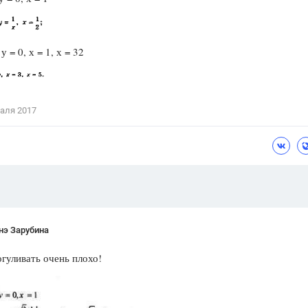
Цветков Л. А.
Психология
 у = 0, х = 1, х = 32
Отношения,
Любовь,
Красота,
Во
ПОКАЗАТЬ ВСЕ
аля 2017
нэ Зарубина
гуливать очень плохо!