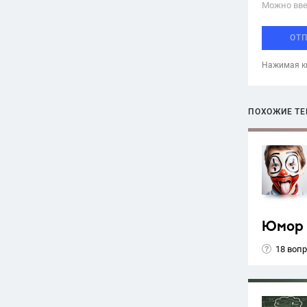
Можно вве
ОТ
Нажимая кн
ПОХОЖИЕ Т
Юмор
18 воп