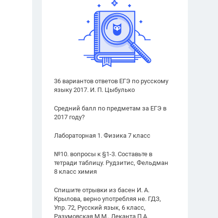
36 вариантов ответов ЕГЭ по русскому
языку 2017. И. П. Цыбулько
Средний балл по предметам за ЕГЭ в
2017 году?
Лабораторная 1. Физика 7 класс
№10. вопросы к §1-3. Составьте в
тетради таблицу. Рудзитис, Фельдман
8 класс химия
Спишите отрывки из басен И. А.
Крылова, верно употребляя не. ГДЗ,
Упр. 72, Русский язык, 6 класс,
Разумовская М.М., Леканта П.А.