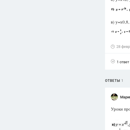
Вузы
1752
ответа
в) у=х0,8,
Олимпиады
82
ответа
Spotlight
28 февр
1551
ответ
ГИА
1 ответ
280
ответов
ОТВЕТЫ
1
Мари
Уроки про