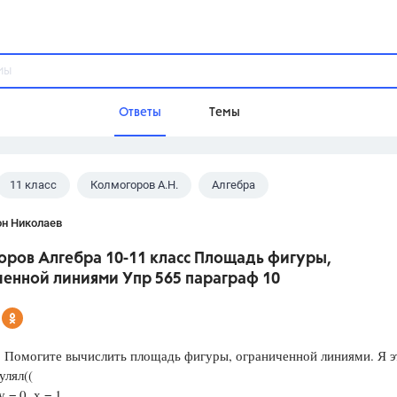
Ответы
Темы
11 класс
Колмогоров А.Н.
Алгебра
ы
Домашнее задание
Русский язык,
Химия,
Геометрия,
он Николаев
Обществознание,
Физика
оров Алгебра 10-11 класс Площадь фигуры,
Школа
ченной линиями Упр 565 параграф 10
9 класс,
8 класс,
11 класс,
10 клас
6 класс,
4 класс,
5 класс,
1 класс,
Учебники
 Помогите вычислить площадь фигуры, ограниченной линиями. Я э
улял((
Разумовская М.М.,
Габриелян О.С
у = 0, х = 1
Рудзитис Г.Е.,
Цыбулько И.П.,
Атан