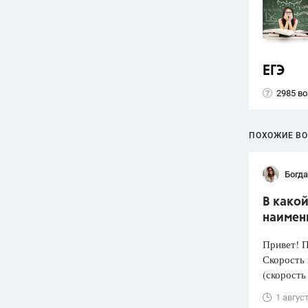
ЕГЭ
2985 в
ПОХОЖИЕ В
Богд
В како
наимен
Привет! 
Скорость 
(скорость
1 авгус