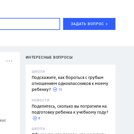
ЗАДАТЬ ВОПРОС
ИНТЕРЕСНЫЕ ВОПРОСЫ
ШКОЛА
Подскажите, как бороться с грубым
отношением одноклассников к моему
15
ребенку?
с,
7 класс,
НОВОСТИ
2 класс
Поделитесь, сколько вы потратили на
подготовку ребенка к учебному году?
8
тот
.,
ШКОЛА
асян Л.С.,