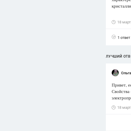
кристалл
Вузы
1752
ответа
18 март
Олимпиады
82
ответа
1 ответ
Spotlight
1551
ответ
ЛУЧШИЙ ОТВ
ГИА
280
ответов
Ольга
Привет, е
Свойства 
электропр
18 март