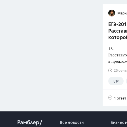
Мари
ЕГЭ-201
Расстав
которой
18.
Расставьт
в предлож
25 сент
ГДЗ
1 ответ
Все новости
Бизнес 