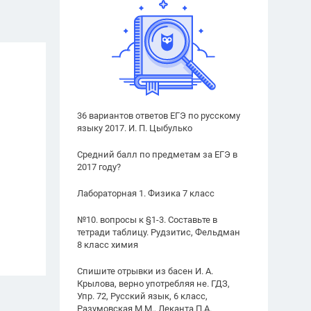
36 вариантов ответов ЕГЭ по русскому
языку 2017. И. П. Цыбулько
Средний балл по предметам за ЕГЭ в
2017 году?
Лабораторная 1. Физика 7 класс
№10. вопросы к §1-3. Составьте в
тетради таблицу. Рудзитис, Фельдман
8 класс химия
Спишите отрывки из басен И. А.
Крылова, верно употребляя не. ГДЗ,
Упр. 72, Русский язык, 6 класс,
Разумовская М.М., Леканта П.А.