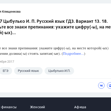
я Клищенкова
7 Цыбулько И. П. Русский язык ГДЗ. Вариант 13. 18.
ьте все знаки препинания: укажите цифру(-ы), на ме
(-ых)...
е все знаки препинания: укажите цифру(-ы), на месте которой(-ых)
ении должна(-ы) стоять запятая(-ые). (
Подробнее...
)
ября 2017
ЕГЭ
Русский язык
Цыбулько И.П.
и финансы
Женский
Афиша