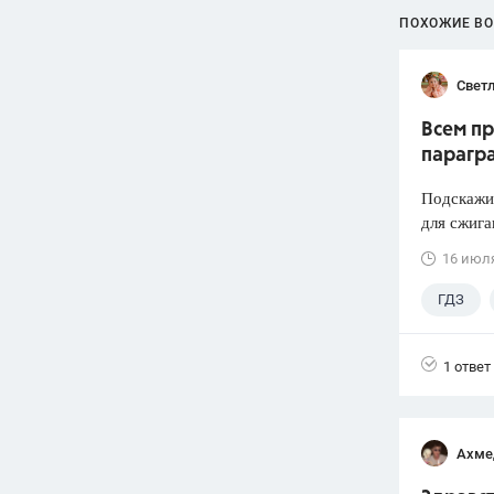
ПОХОЖИЕ В
Светл
Всем пр
парагр
Подскажит
для сжига
16 июл
ГДЗ
1 ответ
Ахме