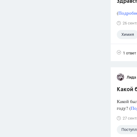
Здравст
(
Подробне
26 сент
Химия
1 ответ
Лида
Какой б
Какой был
году? (
По
27 сент
Поступ