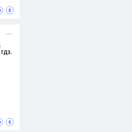
а
 ГДЗ.