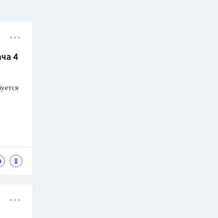
ача 4
буется