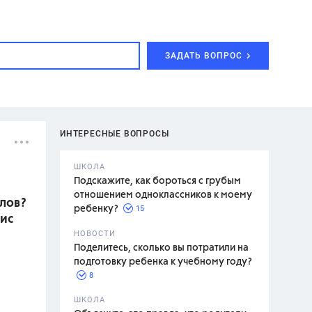
ЗАДАТЬ ВОПРОС
ИНТЕРЕСНЫЕ ВОПРОСЫ
ШКОЛА
Подскажите, как бороться с грубым
отношением одноклассников к моему
лов?
15
ребенку?
тис
с,
7 класс,
НОВОСТИ
2 класс
Поделитесь, сколько вы потратили на
подготовку ребенка к учебному году?
8
.,
ШКОЛА
асян Л.С.,