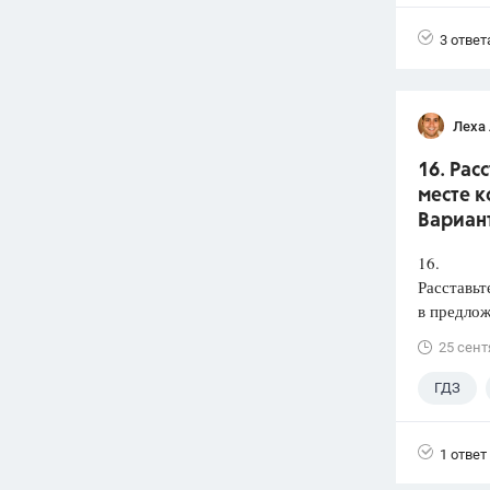
3 ответ
Леха
16. Рас
месте к
Вариант
16.
Расставьт
в предлож
25 сент
ГДЗ
1 ответ