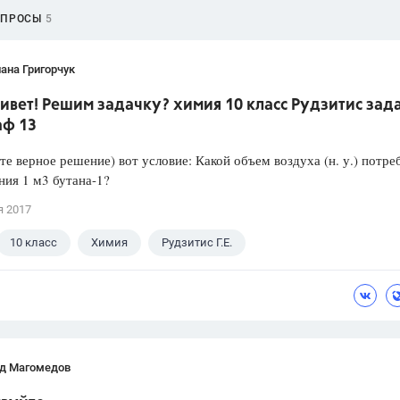
ОПРОСЫ
5
ана Григорчук
ивет! Решим задачку? химия 10 класс Рудзитис зад
аф 13
е верное решение) вот условие: Какой объем воздуха (н. у.) потре
ния 1 м3 бутана-1?
я 2017
10 класс
Химия
Рудзитис Г.Е.
д Магомедов