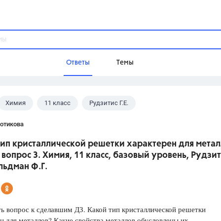
Ответы
Темы
Химия
11 класс
Рудзитис Г.Е.
ы
Домашнее задание
Русский язык,
Химия,
Геометрия,
Котикова
Обществознание,
Физика
тип кристаллической решетки характерен для метал
Школа
, вопрос 3. Химия, 11 класс, базовый уровень, Рудзи
9 класс,
8 класс,
11 класс,
10 клас
ельдман Ф.Г.
6 класс,
4 класс,
5 класс,
1 класс,
Учебники
ь вопрос к сделавшим ДЗ. Какой тип кристаллической решетки
Разумовская М.М.,
Габриелян О.С
н для металлов? Какие свойства металлов обусловлены их
Рудзитис Г.Е.,
Цыбулько И.П.,
Атан