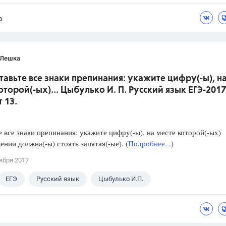
а
 Лешка
ставьте все знаки препинания: укажите цифру(-ы), н
оторой(-ых)... Цыбулько И. П. Русский язык ЕГЭ-2017
 13.
е все знаки препинания: укажите цифру(-ы), на месте которой(-ых)
ении должна(-ы) стоять запятая(-ые). (
Подробнее...
)
ября 2017
ЕГЭ
Русский язык
Цыбулько И.П.