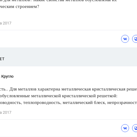
ическим строением?
Цветков Л. А.
Психология
а 2017
Отношения,
Любовь,
Красота,
Во
ПОКАЗАТЬ ВСЕ
ЕТ
 Кругло
сть.. Для металлов характерна металлическая кристаллическая реше
обусловленные металлической кристаллической решеткой:
оводность, теплопроводность, металлический блеск, непрозрачност
а 2017