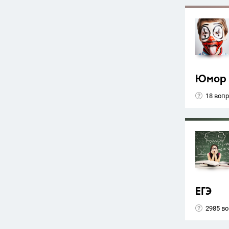
Юмор
18 воп
ЕГЭ
2985 в