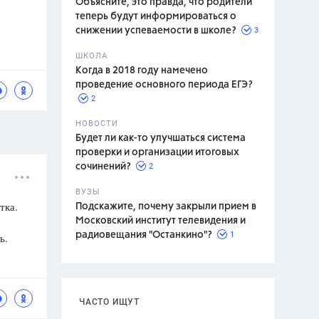
Объясните, это правда, что родители
теперь будут информироваться о
3
снижении успеваемости в школе?
ШКОЛА
спитание
Когда в 2018 году намечено
проведение основного периода ЕГЭ?
2
НОВОСТИ
Будет ли как-то улучшаться система
проверки и организации итоговых
2
сочинений?
ВУЗЫ
тка.
Подскажите, почему закрыли прием в
Московский институт телевидения и
1
радиовещания "Останкино"?
ь.
ЧАСТО ИЩУТ