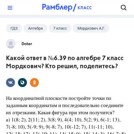
?
ГДЗ
Алгебра
7 класс
Мордкович А.Г.
Doter
Какой ответ в №6.39 по алгебре 7 класс
Мордкович? Кто решил, поделитесь?
На координатной плоскости постройте точки по
заданным координатам и последовательно соедините
их отрезками. Какая фигура при этом получится?
а) 1(8; 2), 2(11; 2), 3(8; 9), 4(4; 10), 5(2; 9), 6(-1; 13),
7(-8; 10), 5(-9; 9), 9(-8; 7), 10(-12; 7), 11(-11; 10),
12(-15; 12), 13(-19; 11), 14(-15; 9), 15(-14; 3), 16(-7; 5),