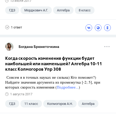
13 июля 2017
ГДЗ
Мордкович А.Г.
Алгебра
8 класс
1 ответ
Богдана Брюнеточкина
Когда скорость изменения функции будет
наибольшей или наименьшей? Алгебра 10-11
класс Колмогоров Упр 308
Совсем я в точных науках не сильна) Кто поможет?)
Найдите значения аргумента из промежутка [-2; 5], при
которых скорость изменения (
Подробнее...
)
1 августа 2017
ГДЗ
11 класс
Колмогоров А.Н.
Алгебра