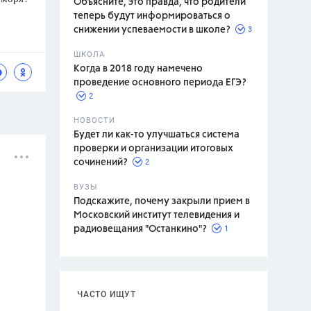
Объясните, это правда, что родители
теперь будут информироваться о
3
снижении успеваемости в школе?
ШКОЛА
спитание
Когда в 2018 году намечено
проведение основного периода ЕГЭ?
2
НОВОСТИ
Будет ли как-то улучшаться система
проверки и организации итоговых
2
сочинений?
ВУЗЫ
Подскажите, почему закрыли прием в
Московский институт телевидения и
1
радиовещания "Останкино"?
ЧАСТО ИЩУТ