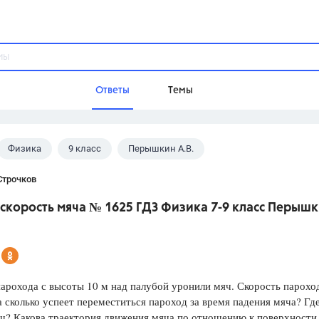
Ответы
Темы
Физика
9 класс
Перышкин А.В.
ы
Домашнее задание
Русский язык,
Химия,
Геометрия,
Строчков
Обществознание,
Физика
скорость мяча № 1625 ГДЗ Физика 7-9 класс Перыш
Школа
9 класс,
8 класс,
11 класс,
10 клас
6 класс,
4 класс,
5 класс,
1 класс,
Учебники
арохода с высоты 10 м над палубой уронили мяч. Скорость парохо
а сколько успеет переместиться пароход за время падения мяча? Гд
Разумовская М.М.,
Габриелян О.С
ч? Какова траектория движения мяча по отношению к поверхности
Рудзитис Г.Е.,
Цыбулько И.П.,
Атан