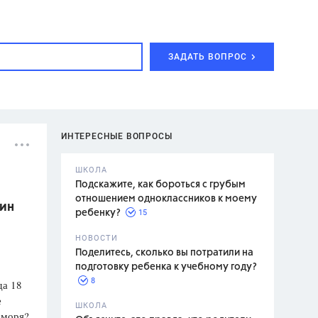
ЗАДАТЬ ВОПРОС
ИНТЕРЕСНЫЕ ВОПРОСЫ
ШКОЛА
Подскажите, как бороться с грубым
отношением одноклассников к моему
кин
15
ребенку?
с,
7 класс,
НОВОСТИ
2 класс
Поделитесь, сколько вы потратили на
подготовку ребенка к учебному году?
8
да 18
е
.,
ШКОЛА
 моря?
асян Л.С.,