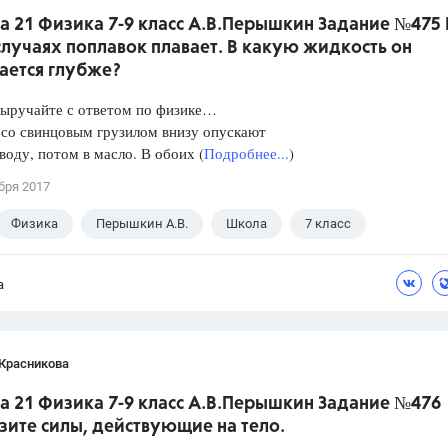
а 21 Физика 7-9 класс А.В.Перышкин Задание №475 
лучаях поплавок плавает. В какую жидкость он
ается глубже?
Выручайте с ответом по физике…
 со свинцовым грузилом внизу опускают
 воду, потом в масло. В обоих (
Подробнее...
)
бря 2017
Физика
Перышкин А.В.
Школа
7 класс
а
 Красникова
а 21 Физика 7-9 класс А.В.Перышкин Задание №476
зите силы, действующие на тело.