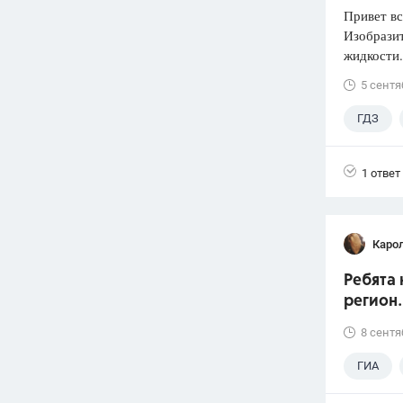
Привет вс
Изобразит
жидкости.
5 сентя
ГДЗ
1 ответ
Каро
Ребята 
регион.
8 сентя
ГИА