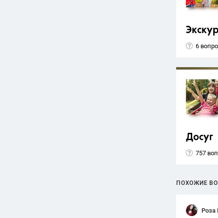
Экску
6 вопр
Досуг
757 во
ПОХОЖИЕ В
Роза