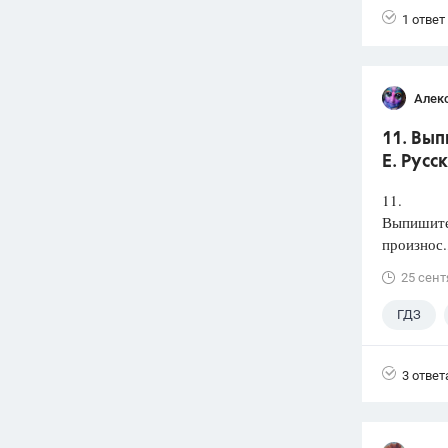
1 ответ
Алек
11. Вып
Е. Русс
11.
Выпишите 
произнос.
25 сент
ГДЗ
3 ответ