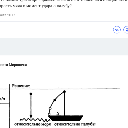
орость мяча в момент удара о палубу?
Цветков Л. А.
аля 2017
Психология
Отношения,
Любовь,
Красота,
Во
ПОКАЗАТЬ ВСЕ
авета Мирошина