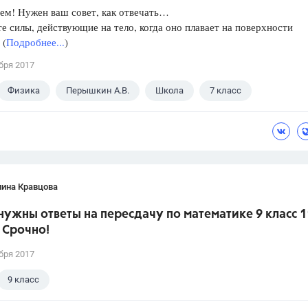
ем! Нужен ваш совет, как отвечать…
е силы, действующие на тело, когда оно плавает на поверхности
 (
Подробнее...
)
бря 2017
Физика
Перышкин А.В.
Школа
7 класс
лина Кравцова
нужны ответы на пересдачу по математике 9 класс 1
 Срочно!
бря 2017
9 класс