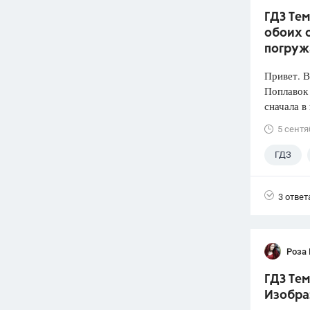
ГДЗ Тем
обоих с
погруж
Привет. 
Поплавок
сначала в
5 сентя
ГДЗ
3 ответ
Роза
ГДЗ Тем
Изобра