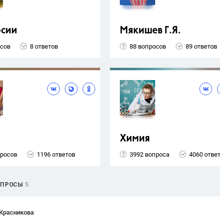
рсии
Мякишев Г.Я.
осов
8 ответов
88 вопросов
89 ответов
Химия
просов
1196 ответов
3992 вопроса
4060 отве
ОПРОСЫ
5
 Красникова