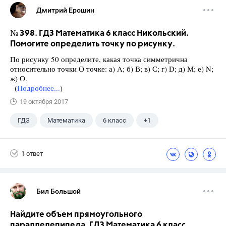
Дмитрий Ерошин
№ 398. ГДЗ Математика 6 класс Никольский.
Помогите определить точку по рисунку.
По рисунку 50 определите, какая точка симметрична
относительно точки О точке: а) A; б) В; в) С; г) D; д) М; е) N;
ж) О.
(
Подробнее...
)
19 октября 2017
ГДЗ
Математика
6 класс
+1
Никольский С.М.
1 ответ
Бил Большой
Найдите объем прямоугольного
параллелепипеда. ГДЗ Математика 6 класс