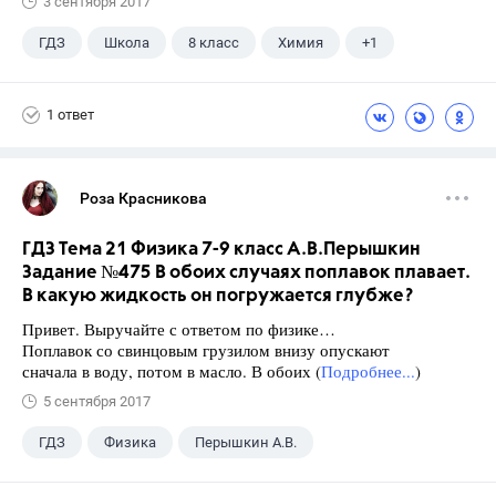
3 сентября 2017
ГДЗ
Школа
8 класс
Химия
+1
Габриелян О.С.
1 ответ
Роза Красникова
ГДЗ Тема 21 Физика 7-9 класс А.В.Перышкин
Задание №475 В обоих случаях поплавок плавает.
В какую жидкость он погружается глубже?
Привет. Выручайте с ответом по физике…
Поплавок со свинцовым грузилом внизу опускают
сначала в воду, потом в масло. В обоих (
Подробнее...
)
5 сентября 2017
ГДЗ
Физика
Перышкин А.В.
Школа
+1
7 класс