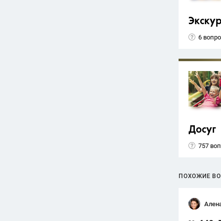
Экску
6 вопр
Досуг
757 во
ПОХОЖИЕ В
Ален