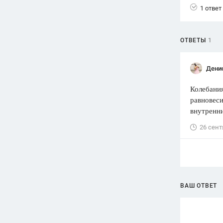
1 ответ
Вузы
1752
ответа
ОТВЕТЫ
1
Олимпиады
82
ответа
Дени
Spotlight
1551
ответ
Колебания
равновеси
ГИА
внутренни
280
ответов
26 сент
ВАШ ОТВЕТ