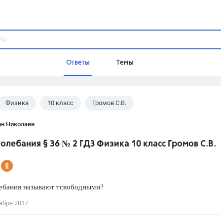
Ответы
Темы
Физика
10 класс
Громов С.В.
ы
Домашнее задание
Русский язык,
Химия,
Геометрия,
он Николаев
Обществознание,
Физика
олебания § 36 № 2 ГДЗ Физика 10 класс Громов С.В.
Школа
9 класс,
8 класс,
11 класс,
10 клас
6 класс,
4 класс,
5 класс,
1 класс,
лебания называют тсвободными?
Учебники
ября 2017
Разумовская М.М.,
Габриелян О.С
Рудзитис Г.Е.,
Цыбулько И.П.,
Атан