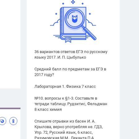
36 вариантов ответов ЕГЭ по русскому
языку 2017. И. П. Цыбулько
Средний балл по предметам за ЕГЭ в
2017 году?
Лабораторная 1. Физика 7 класс
№10. вопросы к §1-3. Составьте в
тетради таблицу. Рудзитис, Фельдман
8 класс химия
Спишите отрывки из басен И. А.
Крылова, верно употребляя не. ГДЗ,
Упр. 72, Русский язык, 6 класс,
Разумовская М.М., Леканта П.А.