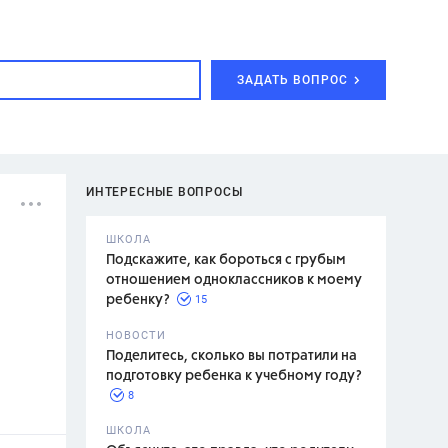
ЗАДАТЬ ВОПРОС
ИНТЕРЕСНЫЕ ВОПРОСЫ
ШКОЛА
Подскажите, как бороться с грубым
отношением одноклассников к моему
15
ребенку?
с,
7 класс,
НОВОСТИ
2 класс
Поделитесь, сколько вы потратили на
подготовку ребенка к учебному году?
8
.,
ШКОЛА
асян Л.С.,