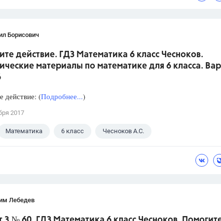
ил Борисович
те действие. ГДЗ Математика 6 класс Чесноков.
ческие материалы по математике для 6 класса. Вар
6
 действие: (
Подробнее...
)
бря 2017
Математика
6 класс
Чесноков А.С.
им Лебедев
 3 № 60. ГДЗ Математика 6 класс Чесноков. Помогит