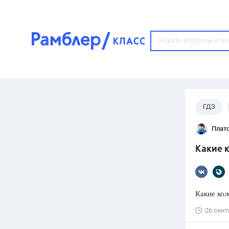
?
ГДЗ
Популярные тем
Плат
ГДЗ
67571
ответ
Какие к
ЕГЭ
3273
ответа
ОГЭ
Какие ко
3460
ответов
26 сент
ФИПИ
30
ответов