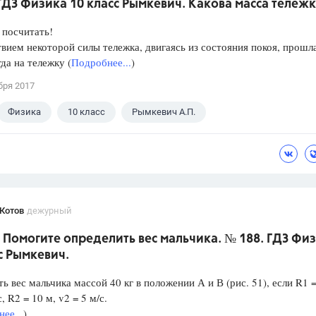
ГДЗ Физика 10 класс Рымкевич. Какова масса тележ
 посчитать!
вием некоторой силы тележка, двигаясь из состояния покоя, прошл
гда на тележку (
Подробнее...
)
бря 2017
Физика
10 класс
Рымкевич А.П.
Котов
дежурный
 Помогите определить вес мальчика. № 188. ГДЗ Фи
с Рымкевич.
ь вес мальчика массой 40 кг в положении А и В (рис. 51), если R1 =
, R2 = 10 м, v2 = 5 м/с.
ее...
)