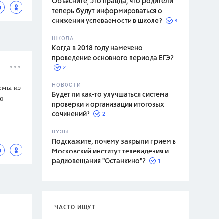
Объясните, это правда, что родители
теперь будут информироваться о
3
снижении успеваемости в школе?
ШКОЛА
спитание
Когда в 2018 году намечено
проведение основного периода ЕГЭ?
2
НОВОСТИ
емы из
Будет ли как-то улучшаться система
ко
проверки и организации итоговых
2
сочинений?
ВУЗЫ
Подскажите, почему закрыли прием в
Московский институт телевидения и
1
радиовещания "Останкино"?
ЧАСТО ИЩУТ