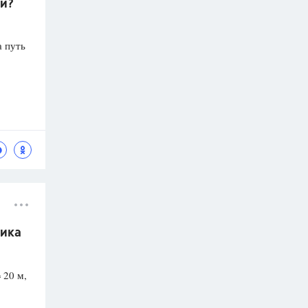
ки?
а путь
зика
 20 м,