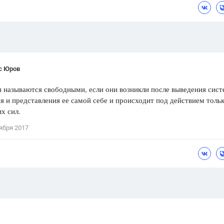
Цветков Л. А.
Психология
Отношения,
Любовь,
Красота,
Во
с Юров
ПОКАЗАТЬ ВСЕ
 называются свободными, если они возникли после выведения сист
я и представления ее самой себе и происходит под действием толь
х сил.
ября 2017