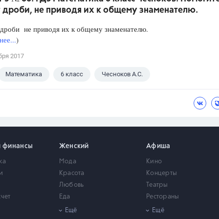
 дроби, не приводя их к общему знаменателю.
 дроби не приводя их к общему знаменателю.
ее...
)
бря 2017
Математика
6 класс
Чесноков А.С.
и финансы
Женский
Афиша
ка
Мода
Кино
и
Красота
Концерты
Любовь
Театры
счет
Еда
Рестораны
мость
Здоровье
Город
Ещё
Ещё