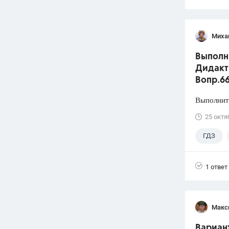
Миха
Выполни
Дидакти
Вопр.6
Выполните
25 октя
ГДЗ
1 ответ
Макс
Вариант