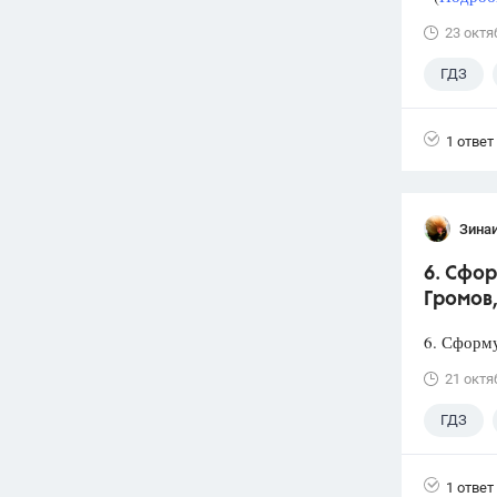
23 октя
ГДЗ
1 ответ
Зина
6. Сфор
Громов,
6. Сформу
21 октя
ГДЗ
1 ответ