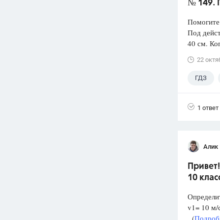
№ 149. 
Помогите
Под дейст
40 см. Ко
22 октя
ГДЗ
1 ответ
Алик 
Привет!
10 клас
Определит
v1= 10 м/с
(
Подробн