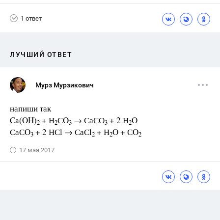
1 ответ
ЛУЧШИЙ ОТВЕТ
Мурз Мурзикович
напиши так
Ca(OH)
+ Н
СO
→ СаСО
+ 2 Н
O
2
2
3
3
2
СаСO
+ 2 НСl → СаСl
+ Н
O + СO
3
2
2
2
17 мая 2017