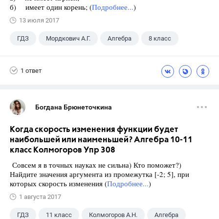
б) имеет один корень; (
Подробнее...
)
13 июля 2017
ГДЗ
Мордкович А.Г.
Алгебра
8 класс
1 ответ
Богдана Брюнеточкина
Когда скорость изменения функции будет
наибольшей или наименьшей? Алгебра 10-11
класс Колмогоров Упр 308
Совсем я в точных науках не сильна) Кто поможет?)
Найдите значения аргумента из промежутка [-2; 5], при
которых скорость изменения (
Подробнее...
)
1 августа 2017
ГДЗ
11 класс
Колмогоров А.Н.
Алгебра