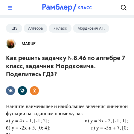
?
ГДЗ
Алгебра
7 класс
Мордкович А.Г.
MARUF
Как решить задачку №8.46 по алгебре 7
класс, задачник Мордковича.
Поделитесь ГДЗ?
Найдите наименьшее и наибольшее значения линейной
функции на заданном промежутке:
а) у = 4x - 1, [-1; 2]; в) у = 3x - 2, [-1; 1];
б) у = -2x + 5, [0; 4]; г) у = -5x + 7, [0;