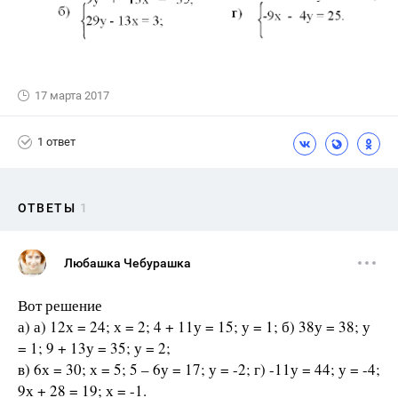
17 марта 2017
1 ответ
ОТВЕТЫ
1
Любашка Чебурашка
Вот решение
а) а) 12х = 24; х = 2; 4 + 11у = 15; у = 1; б) 38у = 38; у
= 1; 9 + 13у = 35; у = 2;
в) 6х = 30; х = 5; 5 – 6у = 17; у = -2; г) -11у = 44; у = -4;
9х + 28 = 19; х = -1.