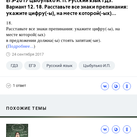
ЕГЭ-2017 Цыбулько И. П. Русский язык ГДЗ.
Вариант 12. 18. Расставьте все знаки препинания:
укажите цифру(-ы), на месте которой(-ых)...
18.
Расставьте все знаки препинания: укажите цифру(-ы), на
месте которой(-ых)
в предложении должна(-ы) стоять запятая(-ые).
(
Подробнее...
)
24 сентября 2017
ГДЗ
ЕГЭ
Русский язык
Цыбулько И.П.
1 ответ
ПОХОЖИЕ ТЕМЫ