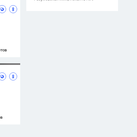
етов
ов