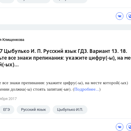
я Клищенкова
7 Цыбулько И. П. Русский язык ГДЗ. Вариант 13. 18.
ьте все знаки препинания: укажите цифру(-ы), на ме
(-ых)...
е все знаки препинания: укажите цифру(-ы), на месте которой(-ых)
ении должна(-ы) стоять запятая(-ые). (
Подробнее...
)
ября 2017
ЕГЭ
Русский язык
Цыбулько И.П.