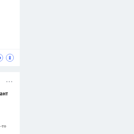
ант
-то