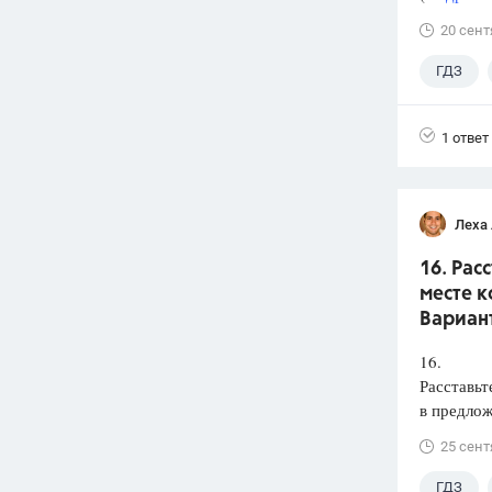
20 сент
ГДЗ
1 ответ
Леха
16. Рас
месте к
Вариант
16.
Расставьт
в предлож
25 сент
ГДЗ