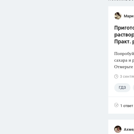
Мари
Пригото
раствор
Практ. 
Попробуй
сахара и 
Отмерьте
3 сентя
ГДЗ
1 ответ
Ахме