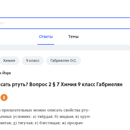
Ответы
Темы
Химия
9 класс
Габриелян О.С.
ы
Домашнее задание
Русский язык,
Химия,
Геометрия,
к Йорк
Обществознание,
Физика
сать ртуть? Вопрос 2 § 7 Химия 9 класс Габриелян
Школа
9 класс,
8 класс,
11 класс,
10 клас
6 класс,
4 класс,
5 класс,
1 класс,
 прилагательных можно описать свойства рту-
Учебники
ычных условиях: а) твёрдая; б) жидкая; в) хруп-
овитая; д) тягучая; е) блестящая; ж) прозрач-
Разумовская М.М.,
Габриелян О.С
Рудзитис Г.Е.,
Цыбулько И.П.,
Атан