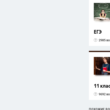
ЕГЭ
2985 в
11 кла
9692 в
ПОХОЖИЕ В