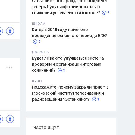
Объясните, это правда, что родители
теперь будут информироваться о
3
снижении успеваемости в школе?
ШКОЛА
спитание
Когда в 2018 году намечено
проведение основного периода ЕГЭ?
2
НОВОСТИ
Будет ли как-то улучшаться система
проверки и организации итоговых
2
сочинений?
ВУЗЫ
Подскажите, почему закрыли прием в
Московский институт телевидения и
1
радиовещания "Останкино"?
ЧАСТО ИЩУТ