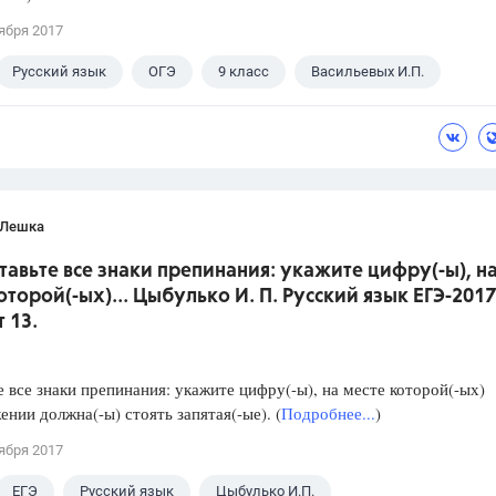
ября 2017
Русский язык
ОГЭ
9 класс
Васильевых И.П.
 Лешка
ставьте все знаки препинания: укажите цифру(-ы), н
оторой(-ых)... Цыбулько И. П. Русский язык ЕГЭ-2017
 13.
е все знаки препинания: укажите цифру(-ы), на месте которой(-ых)
ении должна(-ы) стоять запятая(-ые). (
Подробнее...
)
ября 2017
ЕГЭ
Русский язык
Цыбулько И.П.