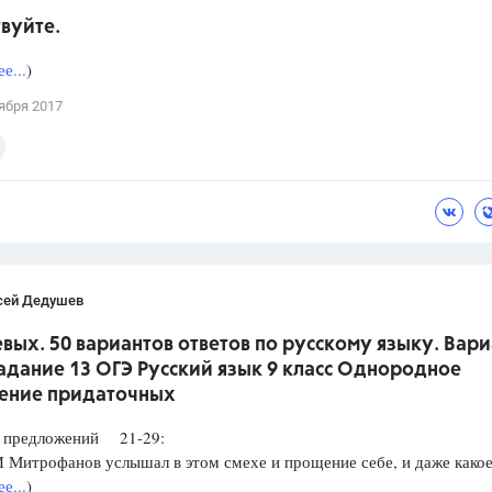
вуйте.
е...
)
ября 2017
сей Дедушев
вых. 50 вариантов ответов по русскому языку. Вари
Задание 13 ОГЭ Русский язык 9 класс Однородное
ение придаточных
редложений 21-29:
итрофанов услышал в этом смехе и прощение себе, и даже какое
е...
)