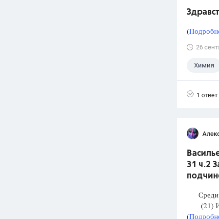
Здравст
(
Подробне
26 сент
Химия
1 ответ
Алек
Василье
31 ч.2 
подчин
Среди п
(21) И М
(
Подробне