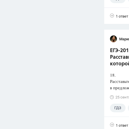
1 ответ
Мари
ЕГЭ-201
Расстав
которой
18.
Расставьт
в предлож
25 сент
ГДЗ
1 ответ