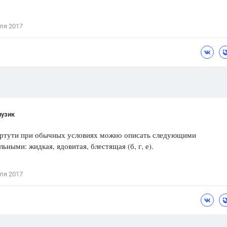
Цветков Л. А.
ля 2017
Психология
Отношения,
Любовь,
Красота,
Во
ПОКАЗАТЬ ВСЕ
пузик
 ртути при обычных условиях можно описать следующими
льными: жидкая, ядовитая, блестящая (б, г, е).
ля 2017