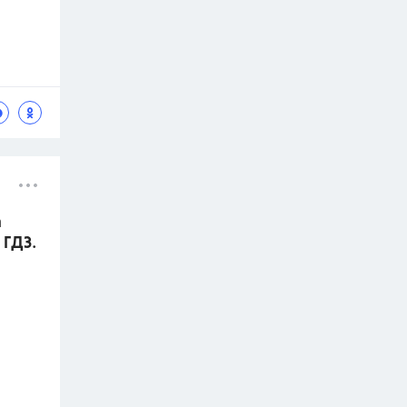
а
 ГДЗ.