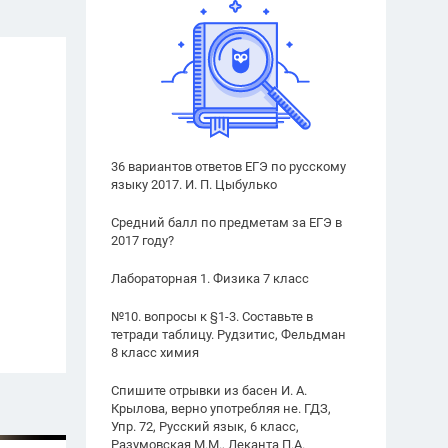
36 вариантов ответов ЕГЭ по русскому
языку 2017. И. П. Цыбулько
Средний балл по предметам за ЕГЭ в
2017 году?
Лабораторная 1. Физика 7 класс
№10. вопросы к §1-3. Составьте в
тетради таблицу. Рудзитис, Фельдман
8 класс химия
Спишите отрывки из басен И. А.
Крылова, верно употребляя не. ГДЗ,
Упр. 72, Русский язык, 6 класс,
Разумовская М.М., Леканта П.А.