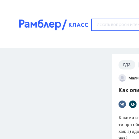
?
ГДЗ
Популярные тем
Мали
ГДЗ
67571
ответ
Как опи
ЕГЭ
3273
ответа
ОГЭ
Какими из
3460
ответов
ти при об
кая; г) яд
ФИПИ
ная?
30
ответов