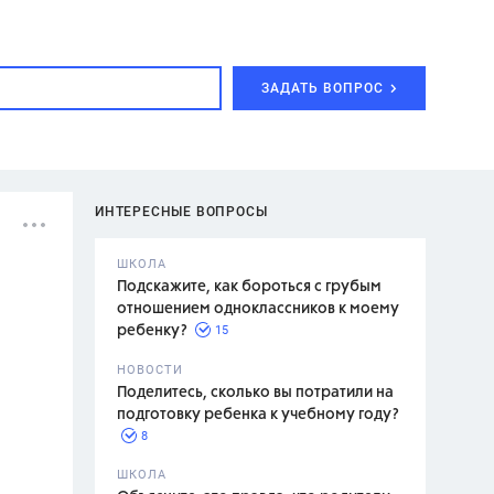
ЗАДАТЬ ВОПРОС
ИНТЕРЕСНЫЕ ВОПРОСЫ
ШКОЛА
Подскажите, как бороться с грубым
отношением одноклассников к моему
15
ребенку?
с,
7 класс,
НОВОСТИ
2 класс
Поделитесь, сколько вы потратили на
подготовку ребенка к учебному году?
8
.,
ШКОЛА
асян Л.С.,