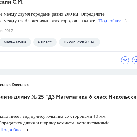
ский С.М.
е между двумя городами равно 200 км. Определите
е между изображениями этих городов на карте, (
Подробнее...
)
ря 2017
Математика
6 класс
Никольский С.М.
енька Кусенька
лите длину № 25 ГДЗ Математика 6 класс Никольск
наты имеет вид прямоугольника со сторонами 40 мм
Определите длину и ширину комнаты, если численный
(
Подробнее...
)