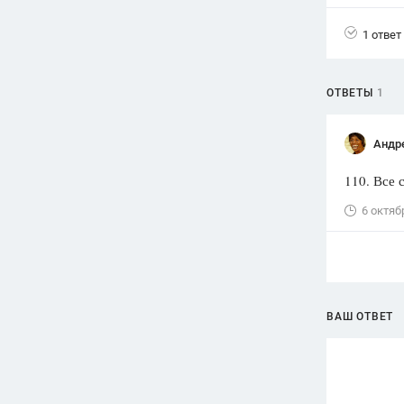
Вузы
1 ответ
1752
ответа
Олимпиады
ОТВЕТЫ
1
82
ответа
Spotlight
Андр
1551
ответ
110. Все 
ГИА
280
ответов
6 октяб
ВАШ ОТВЕТ