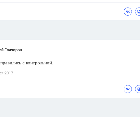
Цветков Л. А.
Психология
Отношения,
Любовь,
Красота,
Во
ПОКАЗАТЬ ВСЕ
ей Елизаров
справились с контрольной.
ря 2017