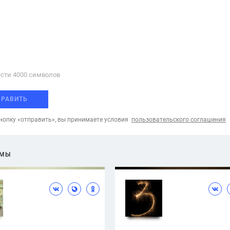
сти 4000 cимволов
ПРАВИТЬ
опку «отправить», вы принимаете условия
пользовательского соглашения
ЕМЫ