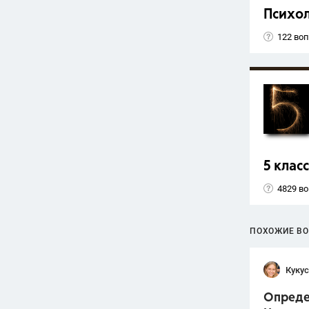
Психо
122 во
5 класс
4829 в
ПОХОЖИЕ В
Кукус
Определ