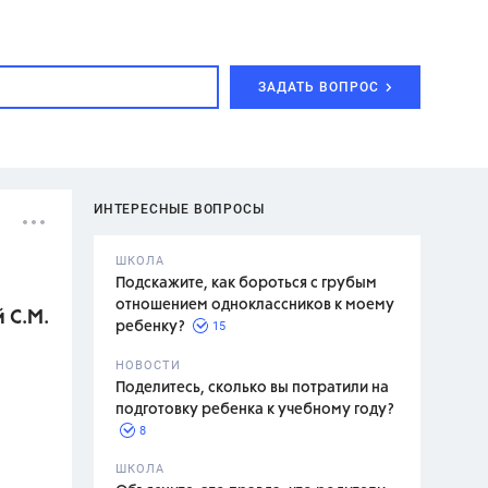
ЗАДАТЬ ВОПРОС
ИНТЕРЕСНЫЕ ВОПРОСЫ
ШКОЛА
Подскажите, как бороться с грубым
отношением одноклассников к моему
 С.М.
15
ребенку?
с,
7 класс,
НОВОСТИ
2 класс
Поделитесь, сколько вы потратили на
подготовку ребенка к учебному году?
8
.,
ШКОЛА
асян Л.С.,