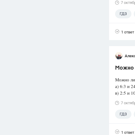
7 октяб
ГДЗ
1 ответ
Алек
Можно л
Можно ли
а) 6:3 и 2
в) 2:5 и 
7 октяб
ГДЗ
1 ответ