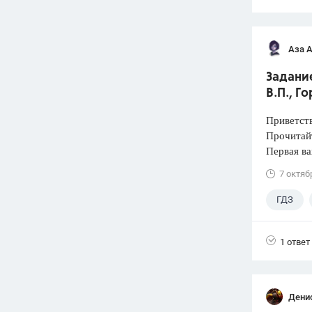
Аза 
Задание
В.П., Г
Приветств
Прочитай
Первая ва
7 октяб
ГДЗ
4 класс
1 ответ
Дени