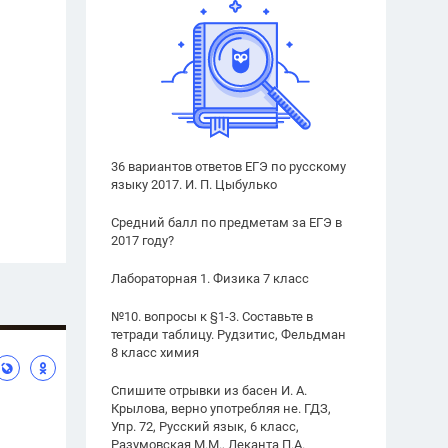
36 вариантов ответов ЕГЭ по русскому
языку 2017. И. П. Цыбулько
Средний балл по предметам за ЕГЭ в
2017 году?
Лабораторная 1. Физика 7 класс
№10. вопросы к §1-3. Составьте в
тетради таблицу. Рудзитис, Фельдман
8 класс химия
Спишите отрывки из басен И. А.
Крылова, верно употребляя не. ГДЗ,
Упр. 72, Русский язык, 6 класс,
Разумовская М.М., Леканта П.А.