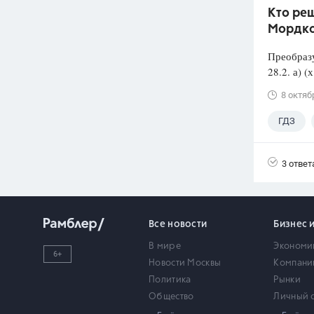
Кто реш
Мордко
Преобразу
28.2. а) 
8 октяб
ГДЗ
3 ответ
Все новости
Бизнес 
В мире
Экономи
6+
Новости Москвы
Компани
Политика
Рынки
Общество
Личный 
Происшествия
Недвижи