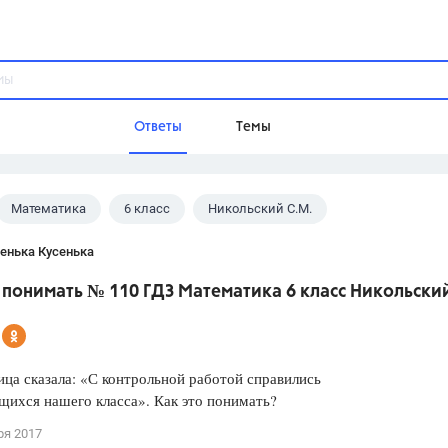
Ответы
Темы
Математика
6 класс
Никольский С.М.
ы
Домашнее задание
Русский язык,
Химия,
Геометрия,
енька Кусенька
Обществознание,
Физика
 понимать № 110 ГДЗ Математика 6 класс Никольский
Школа
9 класс,
8 класс,
11 класс,
10 клас
6 класс,
4 класс,
5 класс,
1 класс,
ца сказала: «С контрольной работой справились
Учебники
ихся нашего класса». Как это понимать?
Разумовская М.М.,
Габриелян О.С
ря 2017
Рудзитис Г.Е.,
Цыбулько И.П.,
Атан