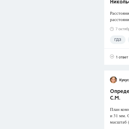
Николь
Расстояни
расстояни
7 октяб
ГДЗ
1 ответ
Кукус
Опреде
С.М.
План ком
и 31 мм. 
масштаб 