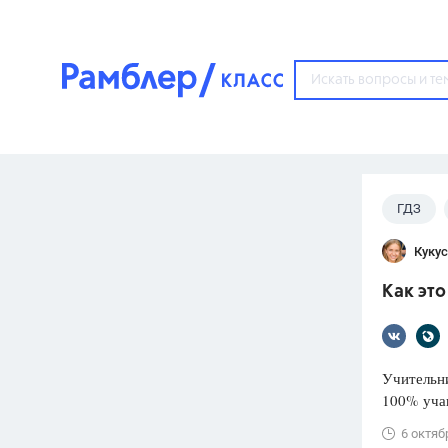
?
ГДЗ
Популярные тем
Кукус
ГДЗ
67571
ответ
Как это
ЕГЭ
3273
ответа
ОГЭ
Учительни
3460
ответов
100% учащ
ФИПИ
6 октяб
30
ответов