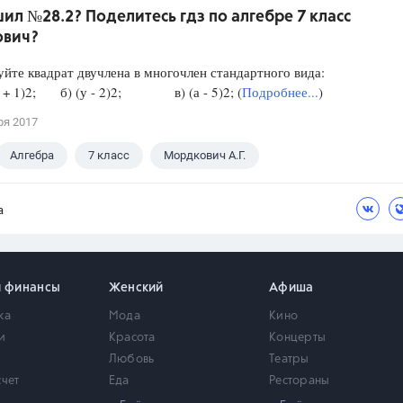
ил №28.2? Поделитесь гдз по алгебре 7 класс
вич?
йте квадрат двучлена в многочлен стандартного вида:
(х + 1)2; б) (у - 2)2; в) (а - 5)2; (
Подробнее...
)
ря 2017
Алгебра
7 класс
Мордкович А.Г.
а
и финансы
Женский
Афиша
ка
Мода
Кино
и
Красота
Концерты
Любовь
Театры
счет
Еда
Рестораны
мость
Здоровье
Город