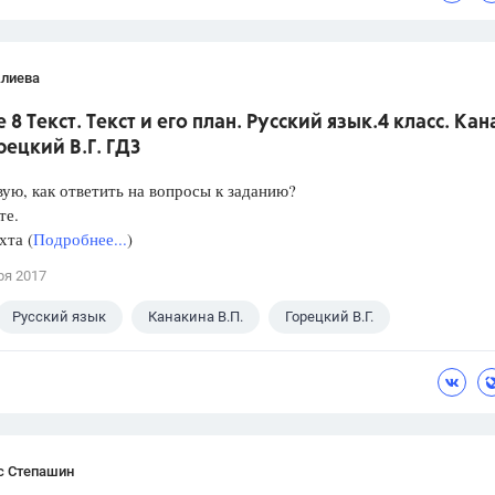
Алиева
 8 Текст. Текст и его план. Русский язык.4 класс. Ка
орецкий В.Г. ГДЗ
ую, как ответить на вопросы к заданию?
те.
хта (
Подробнее...
)
ря 2017
Русский язык
Канакина В.П.
Горецкий В.Г.
с Степашин