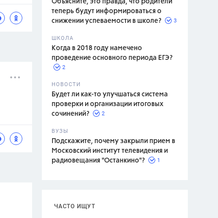
Объясните, это правда, что родители
теперь будут информироваться о
3
снижении успеваемости в школе?
ШКОЛА
спитание
Когда в 2018 году намечено
проведение основного периода ЕГЭ?
2
НОВОСТИ
Будет ли как-то улучшаться система
проверки и организации итоговых
2
сочинений?
ВУЗЫ
Подскажите, почему закрыли прием в
Московский институт телевидения и
1
радиовещания "Останкино"?
ЧАСТО ИЩУТ