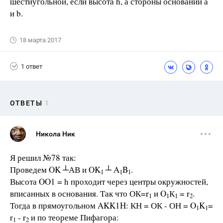
шестиугольной, если высота h, а стороны оснований а
и b.
18 марта 2017
1 ответ
ОТВЕТЫ
1
Никола Ник
Я решил №78 так:
Проведем OK ┴АВ и ΟΚ
┴ Α
Β
.
1
1
1
Высота OO1 = h проходит через центры окружностей,
вписанных в основания. Так что ОК=r
и O
К
= r
.
1
1
1
2
Тогда в прямоугольном ΑΚΚ1Η: КН = ОК - ОН = Ο
Κ
=
1
1
r
- r
и по теореме Пифагора:
1
2