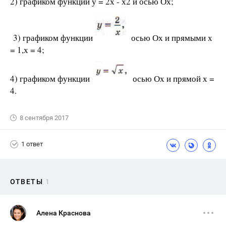
2) графиком функции у = 2х - х2 и осью Ох;
3) графиком функции
осью Ох и прямыми х
= 1,х = 4;
4) графиком функции
осью Ох и прямой х =
4.
8 сентября 2017
1 ответ
ОТВЕТЫ
1
Алена Краснова