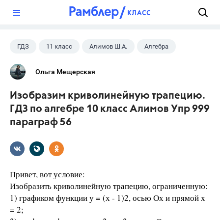
?
ГДЗ
11 класс
Алимов Ш.А.
Алгебра
Ольга Мещерская
Изобразим криволинейную трапецию.
ГДЗ по алгебре 10 класс Алимов Упр 999
параграф 56
Привет, вот условие:
Изобразить криволинейную трапецию, ограниченную:
1) графиком функции у = (х - 1)2, осью Ох и прямой х
= 2;