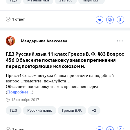
ГДЗ
Математика
2 класс
Моро М.И.
1 ответ
Мандаринка Алексеева
ГДЗ Русский язык 11 класс Греков В. Ф. §83 Вопрос
456 Объясните постановку знаков препинания
перед повторяющимся союзом и.
Привет! Совсем потухла башка при ответе на подобный
вопрос…помогите, пожалуйста…
Объясните постановку знаков препинания перед
(
Подробнее...
)
13 октября 2017
ГДЗ
Русский язык
Греков В.Ф.
+2
11 класс
Школа
1 ответ