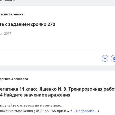
тасия Зеленина
е с заданием срочно 270
ря 2017
аринка Алексеева
ематика 11 класс. Ященко И. В. Тренировочная рабо
 4 Найдите значение выражения.
Выручайте с ответом по математике…
начение выражения (3b)3: b8 ∙ b6 при b = 5. (
Подробнее...
)