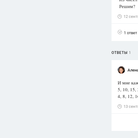
Решим?
Вузы
1752
ответа
12 сент
Олимпиады
1 ответ
82
ответа
Spotlight
1551
ответ
ОТВЕТЫ
1
ГИА
280
ответов
Ален
И мне каж
5, 10, 15, 
4, 8, 12, 1
13 сент