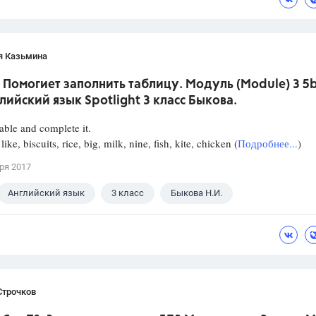
я Казьмина
 Помогиет заполнить таблицу. Модуль (Module) 3 5b
лийский язык Spotlight 3 класс Быкова.
able and complete it.
like, biscuits, rice, big, milk, nine, fish, kite, chicken (
Подробнее...
)
ря 2017
Английский язык
3 класс
Быкова Н.И.
Строчков