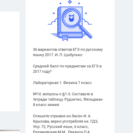
36 вариантов ответов ЕГЭ по русскому
языку 2017. И. П. Цыбулько
Средний балл по предметам за ЕГЭ в
2017 году?
Лабораторная 1. Физика 7 класс
№10. вопросы к §1-3. Составьте в
тетради таблицу. Рудзитис, Фельдман
8 класс химия
Спишите отрывки из басен И. А.
Крылова, верно употребляя не. ГДЗ,
Упр. 72, Русский язык, 6 класс,
Разумовская М.М., Леканта П.А.