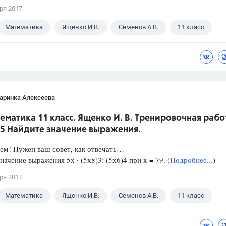
ря 2017
Математика
Ященко И.В.
Семенов А.В.
11 класс
аринка Алексеева
ематика 11 класс. Ященко И. В. Тренировочная рабо
 5 Найдите значение выражения.
ем! Нужен ваш совет, как отвечать…
начение выражения 5х ∙ (5х8)3: (5х6)4 при х = 79. (
Подробнее...
)
ря 2017
Математика
Ященко И.В.
Семенов А.В.
11 класс