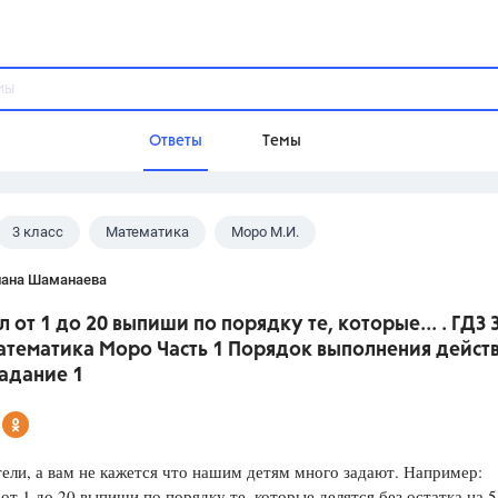
Ответы
Темы
3 класс
Математика
Моро М.И.
ы
Домашнее задание
Русский язык,
Химия,
Геометрия,
лана Шаманаева
Обществознание,
Физика
л от 1 до 20 выпиши по порядку те, которые... . ГДЗ 
Школа
математика Моро Часть 1 Порядок выполнения дейст
9 класс,
8 класс,
11 класс,
10 клас
задание 1
6 класс,
4 класс,
5 класс,
1 класс,
Учебники
ели, а вам не кажется что нашим детям много задают. Например:
Разумовская М.М.,
Габриелян О.С
от 1 до 20 выпиши по порядку те, которые делятся без остатка на 5;
Рудзитис Г.Е.,
Цыбулько И.П.,
Атан