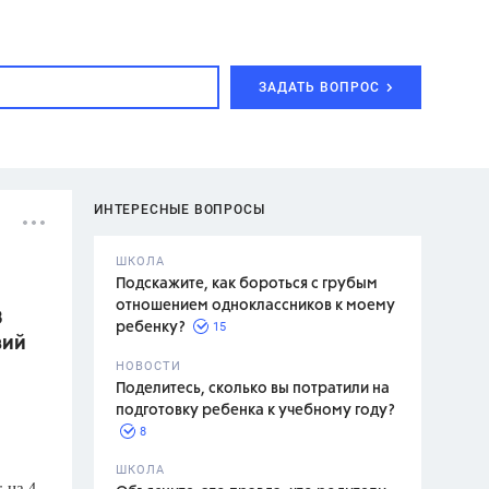
ЗАДАТЬ ВОПРОС
ИНТЕРЕСНЫЕ ВОПРОСЫ
ШКОЛА
Подскажите, как бороться с грубым
отношением одноклассников к моему
3
15
ребенку?
вий
с,
7 класс,
НОВОСТИ
2 класс
Поделитесь, сколько вы потратили на
подготовку ребенка к учебному году?
8
.,
ШКОЛА
 на 4.
асян Л.С.,