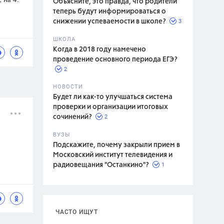
Объясните, это правда, что родители
теперь будут информироваться о
3
снижении успеваемости в школе?
ШКОЛА
спитание
Когда в 2018 году намечено
проведение основного периода ЕГЭ?
2
НОВОСТИ
Будет ли как-то улучшаться система
проверки и организации итоговых
2
сочинений?
ВУЗЫ
Подскажите, почему закрыли прием в
Московский институт телевидения и
1
радиовещания "Останкино"?
ЧАСТО ИЩУТ