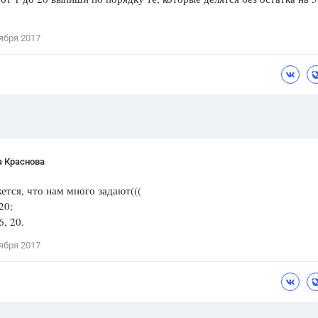
Цветков Л. А.
ября 2017
Психология
Отношения,
Любовь,
Красота,
Во
ПОКАЗАТЬ ВСЕ
а Краснова
ется, что нам много задают(((
20;
6, 20.
ября 2017