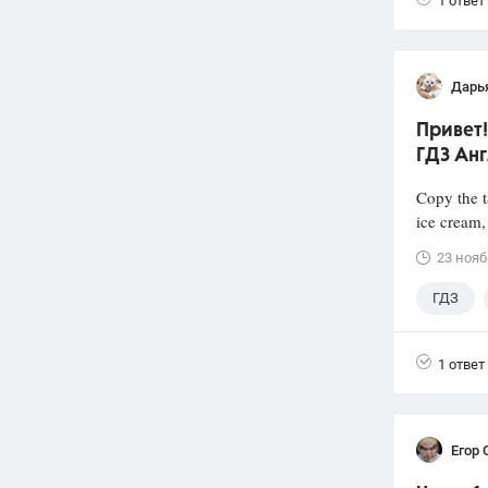
1 ответ
Дарь
Привет!
ГДЗ Анг
Copy the t
ice cream, 
23 нояб
ГДЗ
1 ответ
Егор 