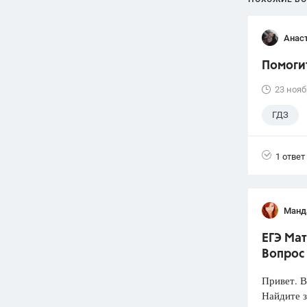
Анас
Помогит
23 нояб
ГДЗ
1 ответ
Манд
ЕГЭ Мат
Вопрос
Привет. 
Найдите з