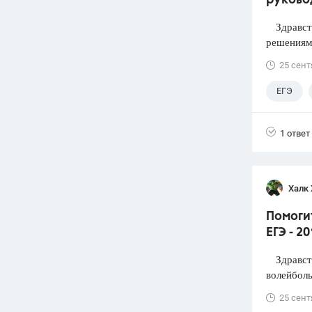
руково
Здравств
решениями
25 сент
ЕГЭ
1 ответ
Халк 
Помоги
ЕГЭ - 2
Здравств
волейболь
25 сент