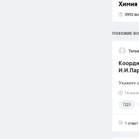
Химия
3992 в
ПОХОЖИЕ В
Тать
Коорди
И.И.Пар
Укажите н
14 июл
ГДЗ
1 ответ