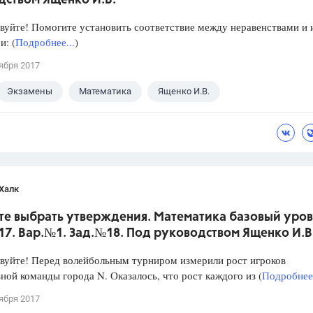
дством Ященко И.В.
уйте! Помогите установить соответствие между неравенствами и 
: (
Подробнее...
)
ября 2017
Экзамены
Математика
Ященко И.В.
Халк
те выбрать утверждения. Математика базовый уров
017. Вар.№1. Зад.№18. Под руководством Ященко И.В
уйте! Перед волейбольным турниром измерили рост игроков
ной команды города N. Оказалось, что рост каждого из (
Подробнее.
ября 2017