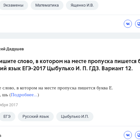
Экзамены
Математика
Ященко И.В.
сей Дедушев
ишите слово, в котором на месте пропуска пишется 
кий язык ЕГЭ-2017 Цыбулько И. П. ГДЗ. Вариант 12.
слово, в котором на месте пропуска пишется буква Е.
, шь (
Подробнее...
)
ября 2017
ЕГЭ
Русский язык
Цыбулько И.П.
а