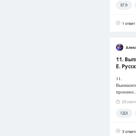
ЕГЭ
1 ответ
Алек
11. Вып
Е. Русс
11.
Выпишите 
произнос.
25 сент
ГДЗ
3 ответ