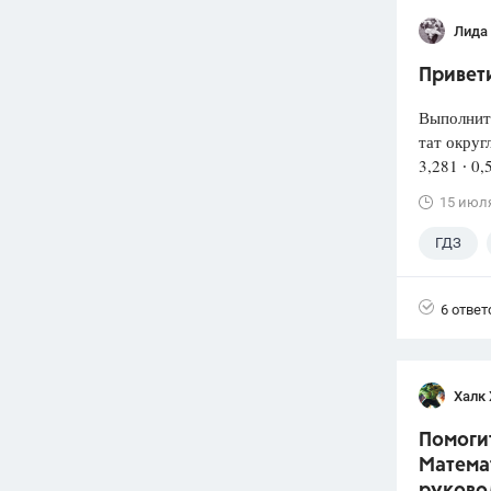
Лида
Привети
Выполнит
тат округ
3,281 ∙ 0,
15 июл
ГДЗ
6 ответ
Халк 
Помогит
Математ