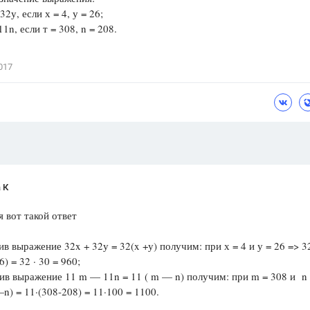
2у, если х = 4, у = 26;
Цветков Л. А.
1n, если т = 308, n = 208.
Психология
Отношения,
Любовь,
Красота,
Во
017
ПОКАЗАТЬ ВСЕ
 К
 вот такой ответ
ив выражение 32x + 32у = 32(x +у) получим: при х = 4 и у = 26 => 32
6) = 32 · 30 = 960;
ив выражение 11 m — 11n = 11 ( m — n) получим: при m = 308 и n
n) = 11·(308-208) = 11·100 = 1100.