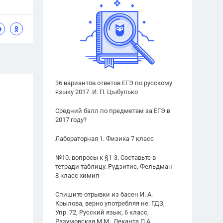
36 вариантов ответов ЕГЭ по русскому
языку 2017. И. П. Цыбулько
Средний балл по предметам за ЕГЭ в
2017 году?
Лабораторная 1. Физика 7 класс
№10. вопросы к §1-3. Составьте в
тетради таблицу. Рудзитис, Фельдман
8 класс химия
Спишите отрывки из басен И. А.
Крылова, верно употребляя не. ГДЗ,
Упр. 72, Русский язык, 6 класс,
Разумовская М.М., Леканта П.А.