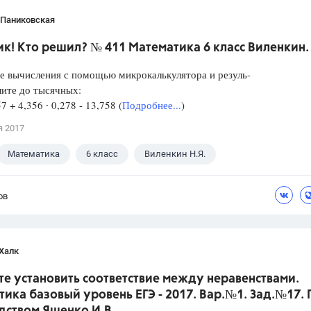
 Паниковская
к! Кто решил? № 411 Математика 6 класс Виленкин.
е вычисления с помощью микрокалькулятора и резуль-
лите до тысячных:
57 + 4,356 ∙ 0,278 - 13,758 (
Подробнее...
)
я 2017
Математика
6 класс
Виленкин Н.Я.
ов
Халк
е установить соответствие между неравенствами.
ика базовый уровень ЕГЭ - 2017. Вар.№1. Зад.№17.