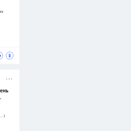
их
ень
.
..
)