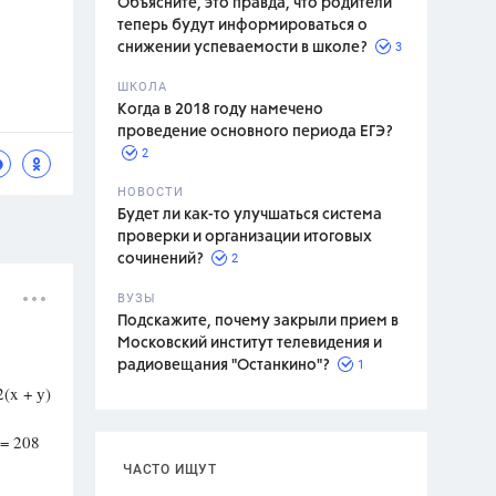
Объясните, это правда, что родители
теперь будут информироваться о
3
снижении успеваемости в школе?
ШКОЛА
спитание
Когда в 2018 году намечено
проведение основного периода ЕГЭ?
2
НОВОСТИ
Будет ли как-то улучшаться система
проверки и организации итоговых
2
сочинений?
ВУЗЫ
Подскажите, почему закрыли прием в
Московский институт телевидения и
1
радиовещания "Останкино"?
(x + у)
 = 208
ЧАСТО ИЩУТ