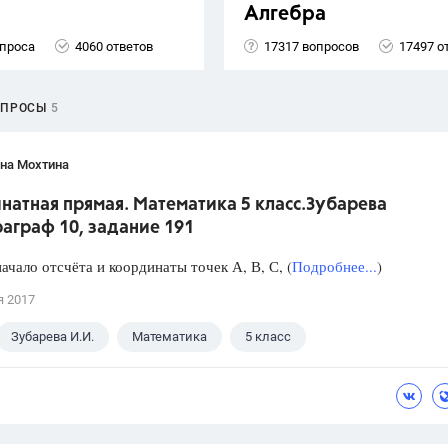
Алгебра
опроса
4060 ответов
17317 вопросов
17497 о
ОПРОСЫ
5
яна Мохтина
натная прямая. Математика 5 класс.Зубарева
аграф 10, задание 191
ачало отсчёта и координаты точек А, В, С, (
Подробнее...
)
я 2017
Зубарева И.И.
Математика
5 класс