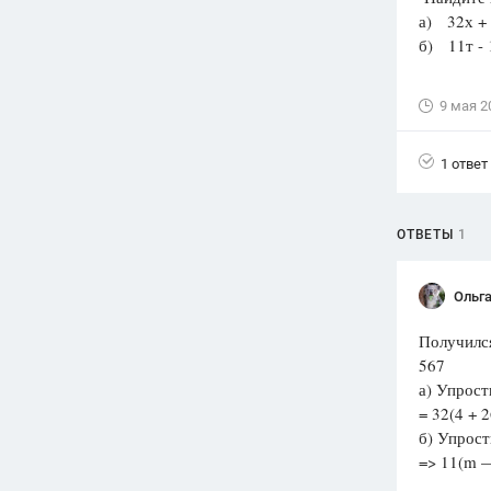
а) 32х + 3
Вузы
б) 11т - 1
1752
ответа
Олимпиады
9 мая 2
82
ответа
Spotlight
1 ответ
1551
ответ
ГИА
ОТВЕТЫ
1
280
ответов
Ольга
Получился
567
а) Упрост
= 32(4 + 2
б) Упрост
=> 11(m —