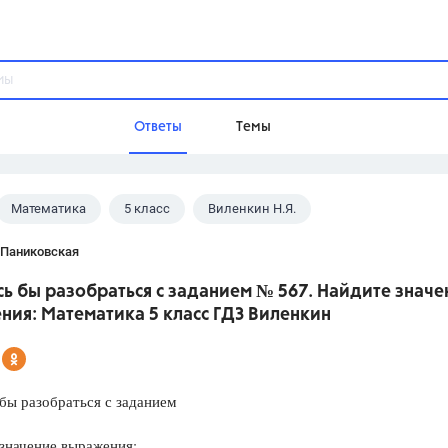
Ответы
Темы
Математика
5 класс
Виленкин Н.Я.
ы
Домашнее задание
Русский язык,
Химия,
Геометрия,
 Паниковская
Обществознание,
Физика
ь бы разобраться с заданием № 567. Найдите значе
Школа
ния: Математика 5 класс ГДЗ Виленкин
9 класс,
8 класс,
11 класс,
10 клас
6 класс,
4 класс,
5 класс,
1 класс,
Учебники
бы разобраться с заданием
Разумовская М.М.,
Габриелян О.С
значение выражения:
Рудзитис Г.Е.,
Цыбулько И.П.,
Атан