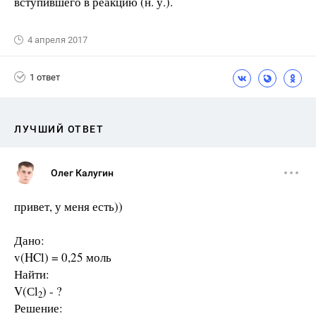
вступившего в реакцию (н. у.).
4 апреля 2017
1 ответ
ЛУЧШИЙ ОТВЕТ
Олег Калугин
привет, у меня есть))
Дано:
v(HCl) = 0,25 моль
Найти:
V(Сl
) - ?
2
Решение: