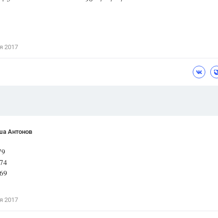
Цветков Л. А.
Психология
Отношения,
Любовь,
Красота,
Во
я 2017
ПОКАЗАТЬ ВСЕ
ша Антонов
9
4
9
я 2017