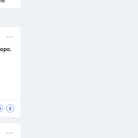
тов
Моро.