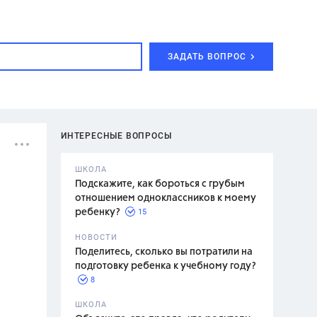
ЗАДАТЬ ВОПРОС
ИНТЕРЕСНЫЕ ВОПРОСЫ
ШКОЛА
Подскажите, как бороться с грубым
отношением одноклассников к моему
15
ребенку?
с,
7 класс,
НОВОСТИ
2 класс
Поделитесь, сколько вы потратили на
подготовку ребенка к учебному году?
8
.,
ШКОЛА
асян Л.С.,