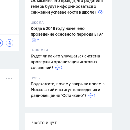
Объясните, это правда, что родители
теперь будут информироваться о
3
снижении успеваемости в школе?
ШКОЛА
спитание
Когда в 2018 году намечено
проведение основного периода ЕГЭ?
2
НОВОСТИ
Будет ли как-то улучшаться система
проверки и организации итоговых
2
сочинений?
ВУЗЫ
Подскажите, почему закрыли прием в
Московский институт телевидения и
1
радиовещания "Останкино"?
ЧАСТО ИЩУТ