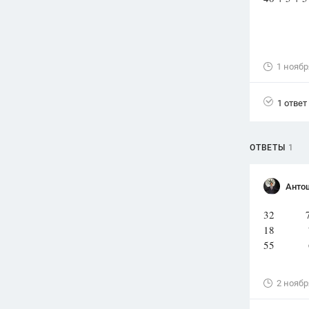
Вузы
1752
ответа
Олимпиады
1 ноябр
82
ответа
Spotlight
1 ответ
1551
ответ
ГИА
ОТВЕТЫ
1
280
ответов
Анто
32 7
18 7
55 6
2 ноябр