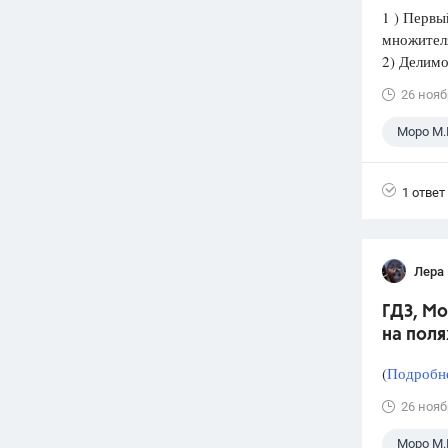
1 ) Первы
множителя
2) Делимо
26 нояб
Моро М.
1 ответ
Лера
ГДЗ, Мо
на поля
(
Подробне
26 нояб
Моро М.