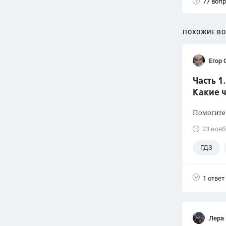
77 воп
ПОХОЖИЕ В
Егор 
Часть 1
Какие 
Помогите
23 нояб
ГДЗ
1 ответ
Лера