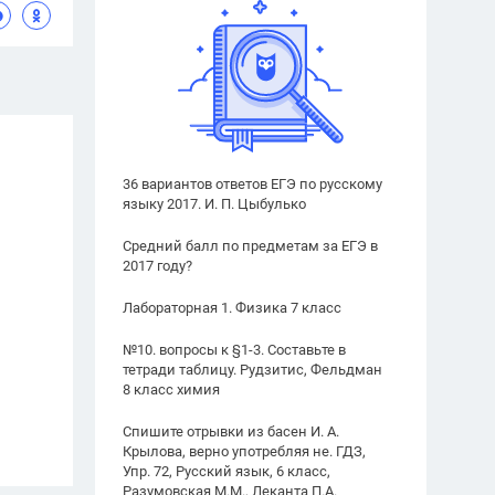
36 вариантов ответов ЕГЭ по русскому
языку 2017. И. П. Цыбулько
Средний балл по предметам за ЕГЭ в
2017 году?
Лабораторная 1. Физика 7 класс
№10. вопросы к §1-3. Составьте в
тетради таблицу. Рудзитис, Фельдман
8 класс химия
Спишите отрывки из басен И. А.
Крылова, верно употребляя не. ГДЗ,
Упр. 72, Русский язык, 6 класс,
Разумовская М.М., Леканта П.А.