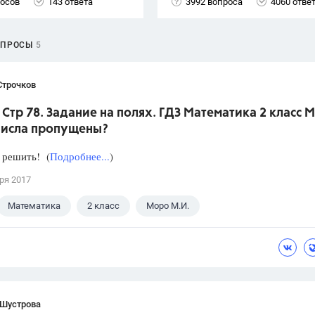
росов
143 ответа
3992 вопроса
4060 отве
ОПРОСЫ
5
Строчков
. Стр 78. Задание на полях. ГДЗ Математика 2 класс 
числа пропущены?
 решить! (
Подробнее...
)
ря 2017
Математика
2 класс
Моро М.И.
 Шустрова