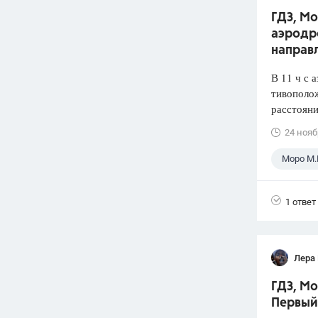
ГДЗ, Мо
аэродр
направ
В 11 ч с 
тивополож
расстояни
24 нояб
Моро М.
1 ответ
Лера
ГДЗ, Мо
Первый 