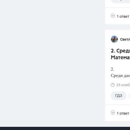
1 ответ
Светл
2. Сред
Математ
2.
Среди дан
25 нояб
ГДЗ
1 ответ