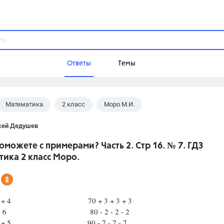
Ответы
Темы
Математика
2 класс
Моро М.И.
ы
Домашнее задание
Русский язык,
Химия,
Геометрия,
сей Дедушев
Обществознание,
Физика
оможете с примерами? Часть 2. Стр 16. № 7. ГДЗ
Школа
ика 2 класс Моро.
9 класс,
8 класс,
11 класс,
10 клас
6 класс,
4 класс,
5 класс,
1 класс,
Учебники
4 + 4 + 4 70 + 3 + 3 + 3
6 - 6 - 6 80 - 2 - 2 - 2
Разумовская М.М.,
Габриелян О.С
5 + 5 + 5 90 - 7 - 7 - 7
Рудзитис Г.Е.,
Цыбулько И.П.,
Атан