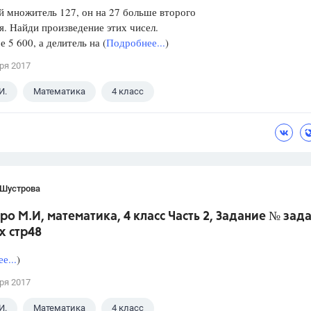
й множитель 127, он на 27 больше второго
. Найди произведение этих чисел.
е 5 600, а делитель на (
Подробнее...
)
ря 2017
И.
Математика
4 класс
 Шустрова
ро М.И, математика, 4 класс Часть 2, Задание № зад
х стр48
е...
)
ря 2017
И.
Математика
4 класс