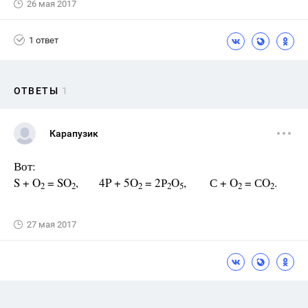
26 мая 2017
1 ответ
ОТВЕТЫ
1
Карапузик
Вот:
S + O
= SO
, 4P + 5O
= 2Р
O
, С + O
= СO
.
2
2
2
2
5
2
2
27 мая 2017