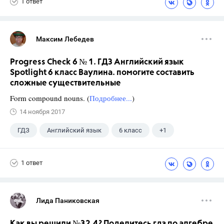
1 ответ
Максим Лебедев
Progress Check 6 № 1. ГДЗ Английский язык
Spotlight 6 класс Ваулина. помогите составить
сложные существительные
Form compound nouns. (
Подробнее...
)
14 ноября 2017
ГДЗ
Английский язык
6 класс
+1
Ваулина Ю.Е.
1 ответ
Лида Паниковская
Как вы решили №32.4? Поделитесь гдз по алгебре