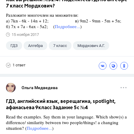
7 класс Мордкович?
Разложите многочлен на множители:
а) 7kn - 6k - 14n + 12; в) 9m2 - 9mn - 5m + 5n;
б) 7х + 7а - 6ах - 5а2; (
Подробнее...
)
15 ноября 2017
ГДЗ
Алгебра
7 класс
Мордкович А.Г.
1 ответ
Ольга Медведева
ГДЗ, английский язык, верещагина, spotlight,
афанасьева 9класс Задание 5c №4
Read the examples. Say them in your language. Which show(s) a
difference/ similarity between two people/things! a changing
situation? (
Подробнее...
)